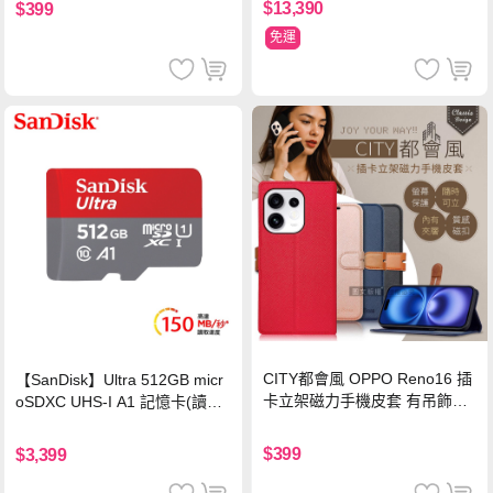
$13,390
$399
免運
CITY都會風 OPPO Reno16 插
【SanDisk】Ultra 512GB micr
卡立架磁力手機皮套 有吊飾孔
oSDXC UHS-I A1 記憶卡(讀取
(奢華紅)
達150MB/s)
$399
$3,399