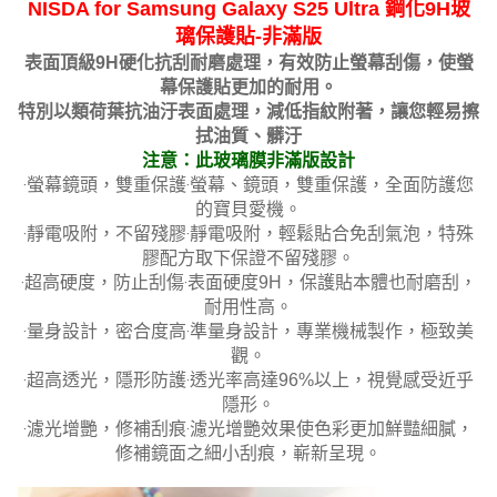
NISDA for Samsung Galaxy S25 Ultra 鋼化9H玻
璃保護貼-非滿版
表面頂級9H硬化抗刮耐磨處理，有效防止螢幕刮傷，使螢
幕保護貼更加的耐用。
特別以類荷葉抗油汙表面處理，減低指紋附著，讓您輕易擦
拭油質、髒汙
注意：此玻璃膜非滿版設計
‧螢幕鏡頭，雙重保護‧螢幕、鏡頭，雙重保護，全面防護您
的寶貝愛機。
‧靜電吸附，不留殘膠‧靜電吸附，輕鬆貼合免刮氣泡，特殊
膠配方取下保證不留殘膠。
‧超高硬度，防止刮傷‧表面硬度9H，保護貼本體也耐磨刮，
耐用性高。
‧量身設計，密合度高‧準量身設計，專業機械製作，極致美
觀。
‧超高透光，隱形防護‧透光率高達96%以上，視覺感受近乎
隱形。
‧濾光增艷，修補刮痕‧濾光增艷效果使色彩更加鮮豔細膩，
修補鏡面之細小刮痕，嶄新呈現。