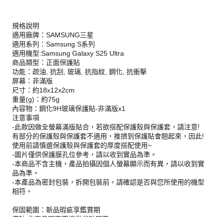
規格說明
適用廠牌：SAMSUNG三星
適用系列：Samsung S系列
適用機型:Samsung Galaxy S25 Ultra
商品類型：正面保護貼
功能：疏油, 抗刮, 玻璃, 抗指紋, 鋼化, 抗衝擊
屏幕：非滿版
尺寸：約18x12x2cm
重量(g)：約75g
內容物：鋼化9H玻璃保護貼-非滿版x1
注意事項
-此款因做全螢幕滿版貼合，若欲搭配保護殼與保護套，請注意!
有部分的保護殼與保護套不適用，推擠到保護貼會翹起來，因此!
使用前請慎選保護殼與保護套的厚度搭配使用~
-圖片僅供保護膜孔位參考，請以收到實品為準。
-本商品不含主機，產品拍攝因個人螢幕顯示而有異，請以收到實
品為準。
-本產品為密封包裝，拆開包裝前，請確認是否與您所使用的機型
相符。
保固範圍：新品瑕疵享鑑賞期