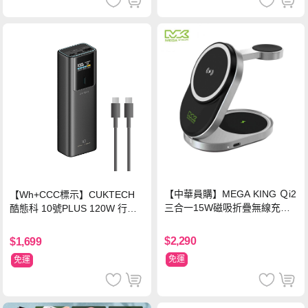
【中華員購】MEGA KING Ｑi2
【Wh+CCC標示】CUKTECH
三合一15W磁吸折疊無線充電
酷態科 10號PLUS 120W 行動
支架 黑
電源 15000mAh (PB150P)-黑
色
$2,290
$1,699
免運
免運