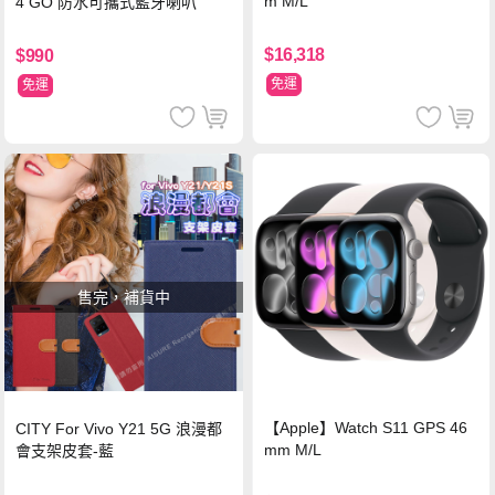
m M/L
4 GO 防水可攜式藍牙喇叭
$16,318
$990
免運
免運
售完，補貨中
【Apple】Watch S11 GPS 46
CITY For Vivo Y21 5G 浪漫都
mm M/L
會支架皮套-藍