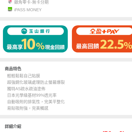
銀角零卡-無卡分期
iPASS MONEY
商品特色
輕輕鬆鬆自己貼膜
超強鋼化玻璃處理防止螢幕爆裂
獨特AS疏水疏油塗佈
日本光學級基材99%透光率
自動吸附的排氣性，完美平整化
易貼吸附強，完美觸感
詳細介紹