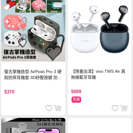
【限量出清】vivo TWS Air 真
復古掌機造型 AirPods Pro 3 硬
無線藍牙耳機
殼防摔耳機套 3D紓壓按鍵 防開
鎖扣 附心形掛勾(懷舊灰)
$699
$370
免運