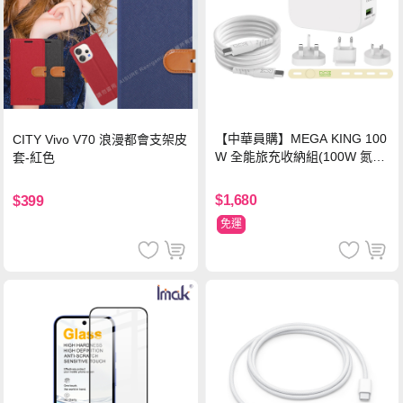
【中華員購】MEGA KING 100
CITY Vivo V70 浪漫都會支架皮
W 全能旅充收納組(100W 氮化
套-紅色
鎵旅充頭 +100W高速充電線附
萬國轉接器)
$1,680
$399
免運