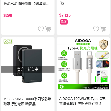
代)
版疏水疏油9H鋼化頂級玻璃貼
保護貼(黑)
$7,115
$299
免運
售完，補貨中
AIDOGA 100W快充 Type-C充
MEGA KING 10000準固態防爆
電線傳輸線 液態矽膠硅膠 2M
磁吸行動電源 暗影黑
支援iPhone17/安卓/手機/平板