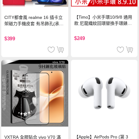
【Timo】小米手環10/9/8 通用
CITY都會風 realme 16 插卡立
款 尼龍織紋回環替換手環錶帶-
架磁力手機皮套 有吊飾孔(承諾
珍珠粉
黑)
$249
$399
【Apple】AirPods Pro (第 3
VXTRA 全膠貼合 vivo V70 滿