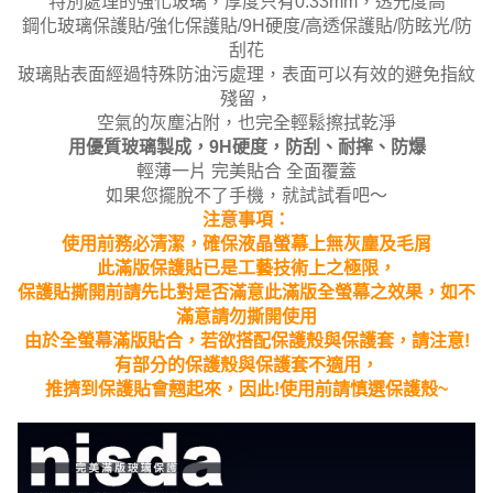
特別處理的強化玻璃，厚度只有0.33mm，透光度高
鋼化玻璃保護貼/強化保護貼/9H硬度/高透保護貼/防眩光/防
刮花
玻璃貼表面經過特殊防油污處理，表面可以有效的避免指紋
殘留，
空氣的灰塵沾附，也完全輕鬆擦拭乾淨
用優質玻璃製成，9H硬度，防刮、耐摔、防爆
輕薄一片 完美貼合 全面覆蓋
如果您擺脫不了手機，就試試看吧～
注意事項：
使用前務必清潔，確保液晶螢幕上無灰塵及毛屑
此滿版保護貼已是工藝技術上之極限，
保護貼撕開前請先比對是否滿意此滿版全螢幕之效果，如不
滿意請勿撕開使用
由於全螢幕滿版貼合，若欲搭配保護殼與保護套，請注意!
有部分的保護殼與保護套不適用，
推擠到保護貼會翹起來，因此!使用前請慎選保護殼~