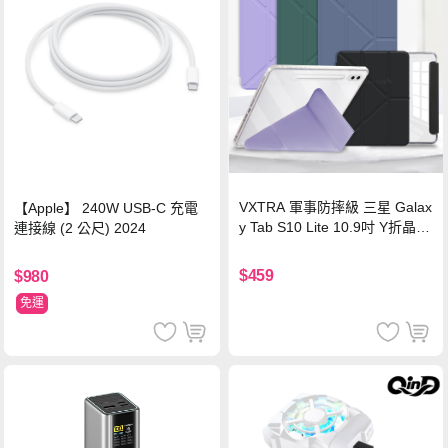
VXTRA 軍事防摔級 三星 Galax
【Apple】 240W USB-C 充電
y Tab S10 Lite 10.9吋 Y折晶透
連接線 (2 公尺) 2024
背蓋立架皮套 含筆槽(經典黑)
$459
$980
免運