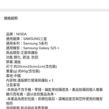
規格說明
品牌：NISDA
適用廠牌：SAMSUNG三星
適用系列：Samsung S系列
適用機型：Samsung Galaxy S25 +
商品類型:正面保護貼
功能:鋼化, 疏油, 抗刮
屏幕:滿版
尺寸:約20cmx10cmx1cm(含包裝)
重量(g):約60g(含包裝)
產地:中國
內容物:滿版鋼化玻璃保護貼 x 1
注意事項
-本商品不含手機、零錢、鑰匙等拍攝道具，產品拍攝因個人螢幕
顯示而有異，請以收到實品為準。
-本產品為密封包裝，拆開包裝前，請確認是否與您所使用的機型
相符
保固範圍:新品瑕疵享鑑賞期