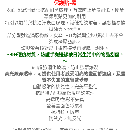
保護貼-黑
表面頂級9H硬化抗刮耐磨處理，有效防止螢幕刮傷，使螢
幕保護貼更加的耐用
特別以類荷葉抗油汙表面處理，減低指紋附著，讓您輕易擦
拭油質、髒汙。
部分型號為滿版微縮，皮套TPU內襯與空壓殼裝上去不會
造成擠壓凸起，
請與螢幕核對尺寸後可接受再選購，謝謝。
～9H硬度材質，防護手機邊緣被日常生活中的物品刮傷。
～
9H超強鋼化玻璃，防止螢幕爆裂
高光線穿透率，可提供使用者感受明亮的畫面舒適度，及畫
質不失真的真實感受度
自動吸附的排氣性，完美平整化
抗磨損 / 刮痕高密度特殊處理
高透明/色彩不失真
螢幕畫面色彩柔和
抗指紋，防塵
防眩光，無反光