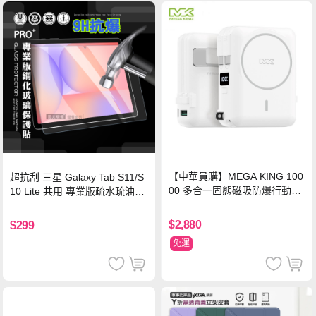
【中華員購】MEGA KING 100
超抗刮 三星 Galaxy Tab S11/S
00 多合一固態磁吸防爆行動電
10 Lite 共用 專業版疏水疏油9H
源 冰曜白
鋼化玻璃膜 平板玻璃貼
$2,880
$299
免運