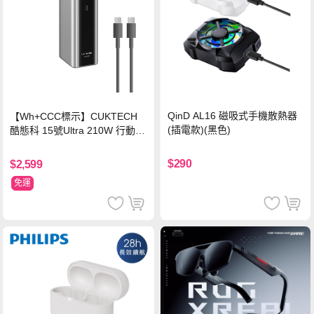
QinD AL16 磁吸式手機散熱器
【Wh+CCC標示】CUKTECH
(插電款)(黑色)
酷態科 15號Ultra 210W 行動電
源 20000mAh (PB200U) -灰色
$290
$2,599
免運