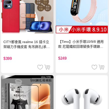
【Timo】小米手環10/9/8 通用
CITY都會風 realme 16 插卡立
款 尼龍織紋回環替換手環錶帶-
架磁力手機皮套 有吊飾孔(承諾
珍珠粉
黑)
$249
$399