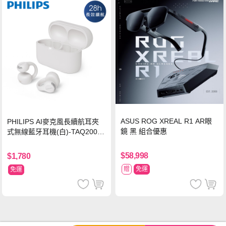
ASUS ROG XREAL R1 AR眼
PHILIPS AI麥克風長續航耳夾
鏡 黑 組合優惠
式無線藍牙耳機(白)-TAQ2000
WT
$58,998
$1,780
贈
免運
免運