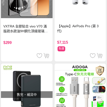
【Apple】AirPods Pro (第 3
VXTRA 全膠貼合 vivo V70 滿
代)
版疏水疏油9H鋼化頂級玻璃貼
保護貼(黑)
$7,115
$299
免運
售完，補貨中