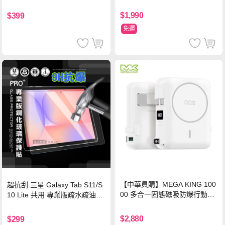
$1,990
$399
免運
【中華員購】MEGA KING 100
超抗刮 三星 Galaxy Tab S11/S
00 多合一固態磁吸防爆行動電
10 Lite 共用 專業版疏水疏油9H
源 冰曜白
鋼化玻璃膜 平板玻璃貼
$2,880
$299