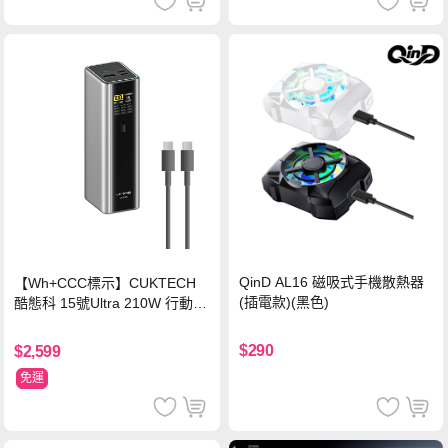
QinD AL16 磁吸式手機散熱器
【Wh+CCC標示】CUKTECH
(插電款)(黑色)
酷態科 15號Ultra 210W 行動電
源 20000mAh (PB200U) -灰色
$290
$2,599
免運