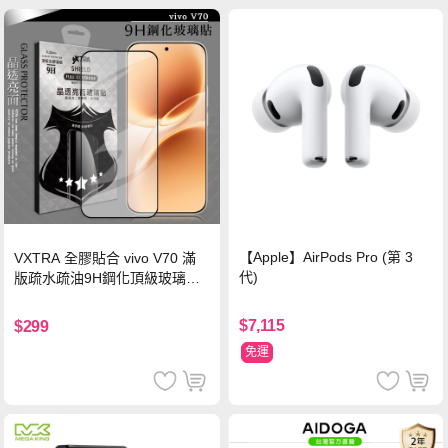
【Apple】AirPods Pro (第 3
VXTRA 全膠貼合 vivo V70 滿
代)
版疏水疏油9H鋼化頂級玻璃貼
保護貼(黑)
$7,115
$299
免運