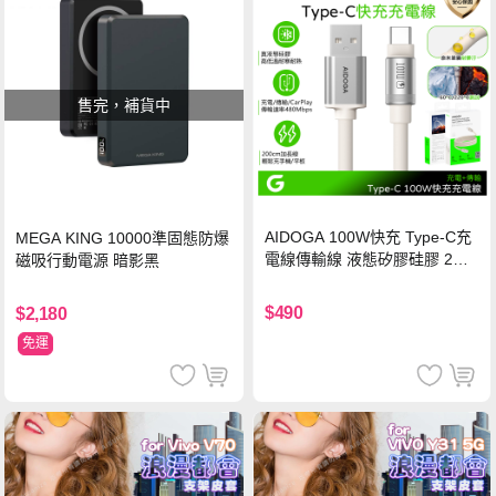
售完，補貨中
AIDOGA 100W快充 Type-C充
MEGA KING 10000準固態防爆
電線傳輸線 液態矽膠硅膠 2M
磁吸行動電源 暗影黑
支援iPhone17/安卓/手機/平板
$490
$2,180
免運