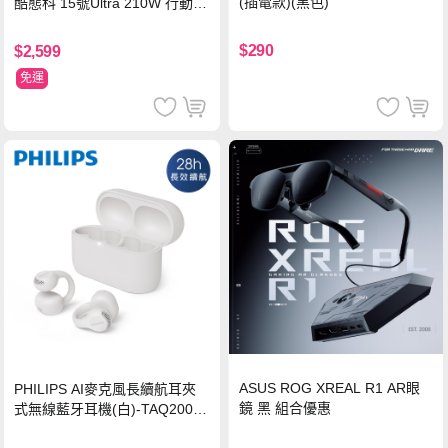
(插電款)(黑色)
酷態科 15號Ultra 210W 行動電
源 20000mAh (PB200U) -灰色
$290
$2,599
免運
ASUS ROG XREAL R1 AR眼
PHILIPS AI麥克風長續航耳夾
鏡 黑 組合優惠
式無線藍牙耳機(白)-TAQ2000
WT