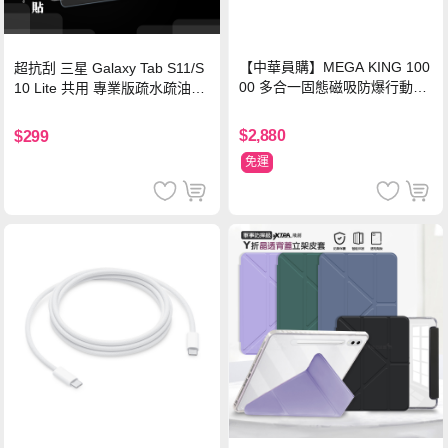
【中華員購】MEGA KING 100
超抗刮 三星 Galaxy Tab S11/S
00 多合一固態磁吸防爆行動電
10 Lite 共用 專業版疏水疏油9H
源 冰曜白
鋼化玻璃膜 平板玻璃貼
$2,880
$299
免運