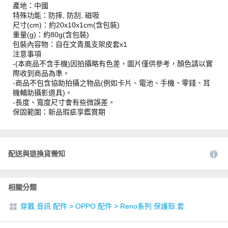
產地：中國
特殊功能：防摔, 防刮, 磁吸
尺寸(cm)：約20x10x1cm(含包裝)
重量(g)：約80g(含包裝)
包裝內容物：自在文青風支架皮套x1
注意事項
-(本商品不含手機)因拍攝略有色差，圖片僅供參考，顏色請以實
際收到商品為準。
-商品不包含協助拍攝之物品(例如卡片、電池、手機、零錢、耳
機輔助攝影道具)。
-長度、寬度尺寸會有些微誤差。
保固範圍：新品瑕疵享鑑賞期
配送與退換貨需知
相關分類
穿戴 音訊 配件
>
OPPO 配件
>
Reno系列 保護殼.套