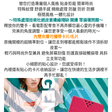
替您打造專屬個人風格 貼身剪裁 簡單時尚
特殊紋理 舒適手感 精緻處理 防皺 防折 防髒
極簡風格 一體化設計
～特殊處理技術杜絕皮套邊緣殘缺 開邊 等損壞問題～
釋放你的雙手，看電影配零食不再弄髒您最心愛的手機囉！
完美的角度調整，讓您更享受一個人看劇的時光～
內雙夾層可攜帶卡片/名片
原機開模的超精準對位，讓您走到哪都能輕鬆操作不須拆卸
皮套～
輕巧與時尚外型兼具 避免屏幕刮傷 防護直接碰觸損壞 具斜
立支架功能
小細節的貼心設計，您感受得到！
內裡還有貼心的卡片收納設計，讓您在快速的生活步調裡不
再手忙腳亂！