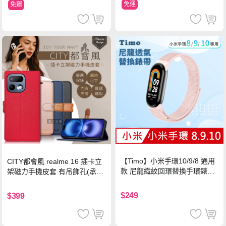
免運
免運
【Timo】小米手環10/9/8 通用
CITY都會風 realme 16 插卡立
款 尼龍織紋回環替換手環錶帶-
架磁力手機皮套 有吊飾孔(承諾
珍珠粉
黑)
$249
$399