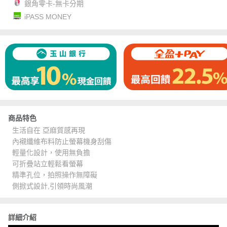
銀角零卡-無卡分期
iPASS MONEY
商品特色
生活自在 亞麻質感再現
內襯纖維布料防止螢幕機身刮傷
輕量化設計，使用無負擔
可折疊站立輕鬆看螢幕
精準孔位，拍照操作無障礙
側掀式設計,引領時尚風潮
詳細介紹