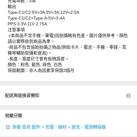
充電埠數：3埠
輸出
Type-C1/C2:5V=3A,9V=3A,12V=2.5A
Type-C1/C2+Type-A:5V=3.4A
PPS:3.3V-11V 2.75A
注意事項
-(本商品不含手機、筆電)因拍攝略有色差，圖片僅供參考，顏色
請以實際收到商品為準。
-商品不包含協助拍攝之物品(例如卡片、電池、手機、零錢、耳
機等輔助型攝影道具)。
-長度、寬度尺寸會有些微誤差。
顏色：粉色, 藍色, 綠色, 白色
保固範圍：非人為因素享保固3個月
配送與退換貨需知
相關分類
穿戴 音訊 配件
>
充電．線材
>
旅充、電源轉接器