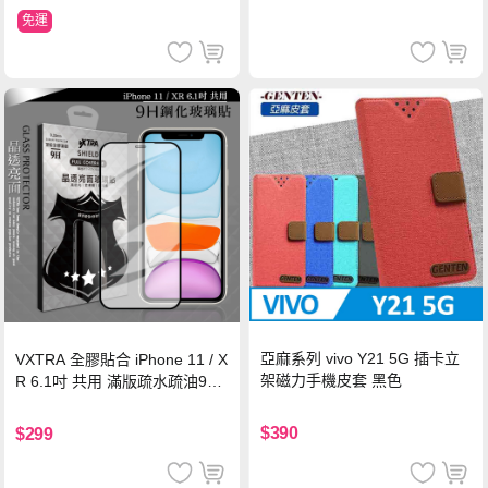
免運
亞麻系列 vivo Y21 5G 插卡立
VXTRA 全膠貼合 iPhone 11 / X
架磁力手機皮套 黑色
R 6.1吋 共用 滿版疏水疏油9H
鋼化頂級玻璃膜(黑)
$390
$299