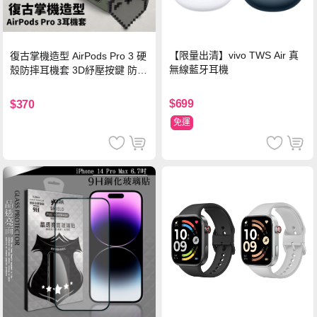
【限量出清】vivo TWS Air 真
復古掌機造型 AirPods Pro 3 硬
無線藍牙耳機
殼防摔耳機套 3D紓壓按鍵 防開
鎖扣 附心形掛勾(懷舊灰)
$699
$370
免運