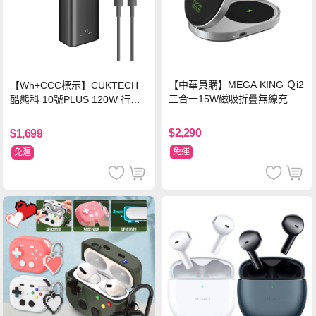
【中華員購】MEGA KING Ｑi2
【Wh+CCC標示】CUKTECH
三合一15W磁吸折疊無線充電
酷態科 10號PLUS 120W 行動
支架 黑
電源 15000mAh (PB150P)-黑
色
$2,290
$1,699
免運
免運