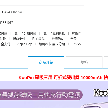
︱
UA2400020548
PB310T2
次付款
︱
信用卡分期付款
︱
信用卡紅利折抵
︱
神腦門
y付款
︱
街口支付
︱
Pi拍錢包
︱
台灣Pay
︱
全盈
全支付
︱
Apple Pay
︱
銀角零卡-無卡分期
︱
iPASS
商品介紹
規格
KooPin 磁吸三用 可拆式雙出線 10000mAh