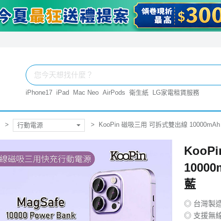
iPhone17
iPad
Mac Neo
AirPods
衛生紙
LG家電租賃服務
KooPin 磁吸三用 可拆式雙出線 10000m
行動電源
Koo
1000
藍
◎ 台灣製
◎ 支援無線充