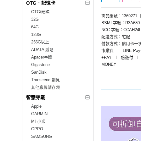
OTG．記憶卡
OTG/硬碟
商品編號：1369271
32G
BSMI 字號：R3A680
64G
NCC 字號：CCAH24L
128G
配送方式：宅配
256G以上
付款方式：信用卡一
ADATA 威剛
市繳費
︱
LINE Pa
Apacer宇瞻
+PAY
︱
悠遊付
︱
MONEY
Gigastone
SanDisk
Transcend 創見
其他廠牌儲存類
智慧穿戴
Apple
GARMIN
MI 小米
OPPO
SAMSUNG