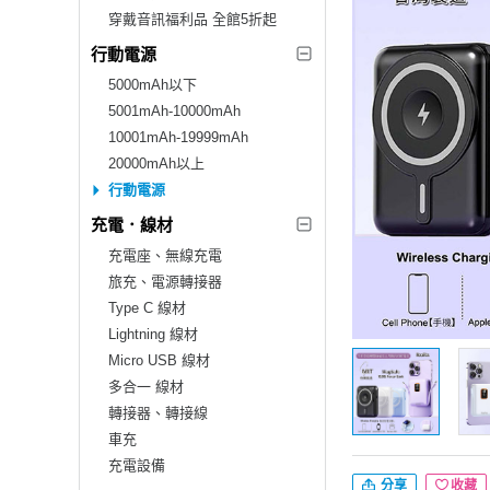
穿戴音訊福利品 全館5折起
行動電源
5000mAh以下
5001mAh-10000mAh
10001mAh-19999mAh
20000mAh以上
行動電源
充電．線材
充電座、無線充電
旅充、電源轉接器
Type C 線材
Lightning 線材
Micro USB 線材
多合一 線材
轉接器、轉接線
車充
充電設備
分享
收藏