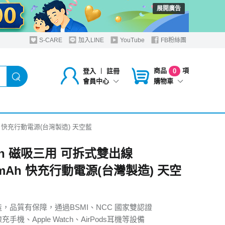
展開廣告
S-CARE
加入LINE
YouTube
FB粉絲團
商品
項
登入
︱
註冊
0
購物車
會員中心
Ah 快充行動電源(台灣製造) 天空藍
Pin 磁吸三用 可拆式雙出線
0mAh 快充行動電源(台灣製造) 天空
造，品質有保障，通過BSMI、NCC 國家雙認證
手機、Apple Watch、AirPods耳機等設備