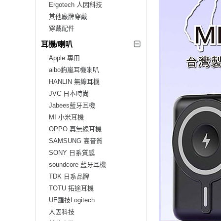
Ergotech 人因科技
其他廠牌穿戴
穿戴配件
耳機/喇叭
Apple 專用
aibo鈞嵐耳機喇叭
HANLIN 無線耳機
JVC 日本時尚
Jabees藍牙耳機
MI 小米耳機
OPPO 真無線耳機
SAMSUNG 高音質
SONY 日系質感
soundcore 藍牙耳機
TDK 日系品牌
TOTU 拓途耳機
UE羅技Logitech
人因科技