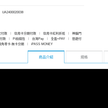
︱
UA2400020038
次付款
︱
信用卡分期付款
︱
信用卡紅利折抵
︱
神腦門
y付款
︱
Pi拍錢包
︱
台灣Pay
︱
全盈+PAY
︱
悠遊付
銀角零卡-無卡分期
︱
iPASS MONEY
商品介紹
規格