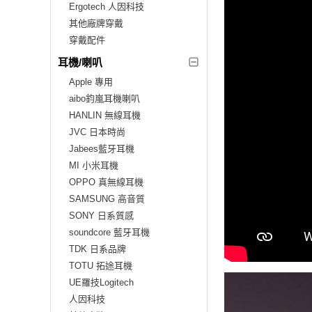
Ergotech 人因科技
其他廠牌穿戴
穿戴配件
耳機/喇叭
Apple 專用
aibo鈞嵐耳機喇叭
HANLIN 無線耳機
JVC 日本時尚
Jabees藍牙耳機
MI 小米耳機
OPPO 真無線耳機
SAMSUNG 高音質
SONY 日系質感
soundcore 藍牙耳機
TDK 日系品牌
TOTU 拓途耳機
UE羅技Logitech
人因科技