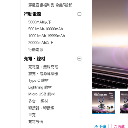
穿戴音訊福利品 全館5折起
行動電源
5000mAh以下
5001mAh-10000mAh
10001mAh-19999mAh
20000mAh以上
行動電源
充電．線材
充電座、無線充電
旅充、電源轉接器
Type C 線材
Lightning 線材
Micro USB 線材
多合一 線材
轉接器、轉接線
車充
充電設備
分享
收藏