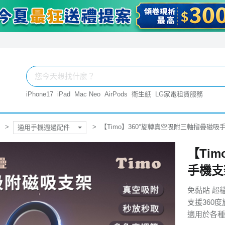
iPhone17
iPad
Mac Neo
AirPods
衛生紙
LG家電租賃服務
【Timo】360°旋轉真空吸附三軸摺疊磁吸手
通用手機週邊配件
【Ti
手機支
免黏貼 超
支援360
適用於各種