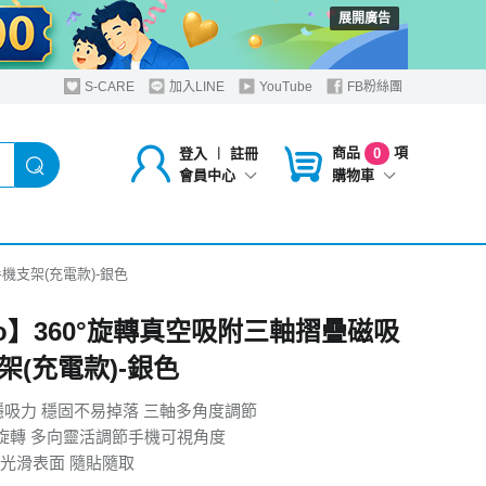
展開廣告
S-CARE
加入LINE
YouTube
FB粉絲團
商品
項
登入
︱
註冊
0
購物車
會員中心
機支架(充電款)-銀色
mo】360°旋轉真空吸附三軸摺疊磁吸
架(充電款)-銀色
穩吸力 穩固不易掉落 三軸多角度調節
度旋轉 多向靈活調節手機可視角度
光滑表面 隨貼隨取