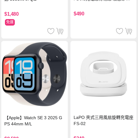
硅膠 2M 支援iPhone17/安卓/手
機/平板/筆電
$490
$1,480
免運
LaPO 夾式三用風扇旋轉充電座
【Apple】Watch SE 3 2025 G
FS-02
PS 44mm M/L