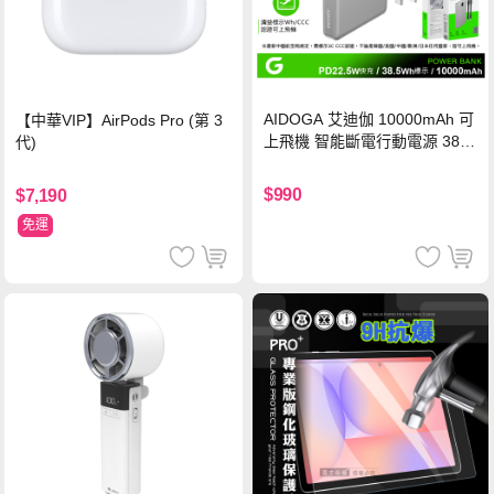
AIDOGA 艾迪伽 10000mAh 可
【中華VIP】AirPods Pro (第 3
上飛機 智能斷電行動電源 38.5
代)
Wh PD雙向快充充電線 鈦銀 台
灣BSMI/中國CCC/歐美CE/FCC
$990
$7,190
認證
免運