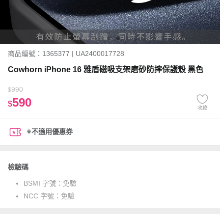
商品編號：1365377 | UA2400017728
Cowhorn iPhone 16 雅盾磁吸支架磨砂防摔保護殼 黑色
990
$
590
$
收藏
※不適用優惠券
檢驗碼
BSMI 字號：
免驗
NCC 字號：
免驗