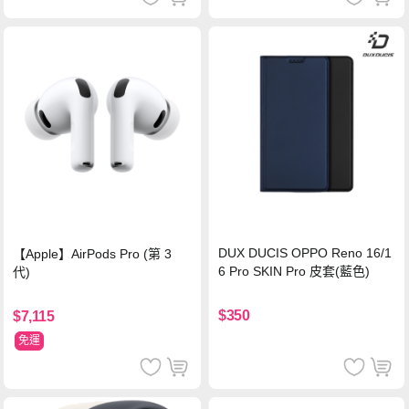
DUX DUCIS OPPO Reno 16/1
【Apple】AirPods Pro (第 3
6 Pro SKIN Pro 皮套(藍色)
代)
$350
$7,115
免運