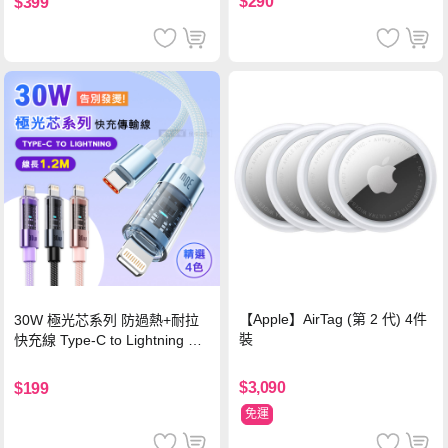
$290
$399
【Apple】AirTag (第 2 代) 4件
30W 極光芯系列 防過熱+耐拉
裝
快充線 Type-C to Lightning 傳
輸充電線(1.2M)黑色
$3,090
$199
免運