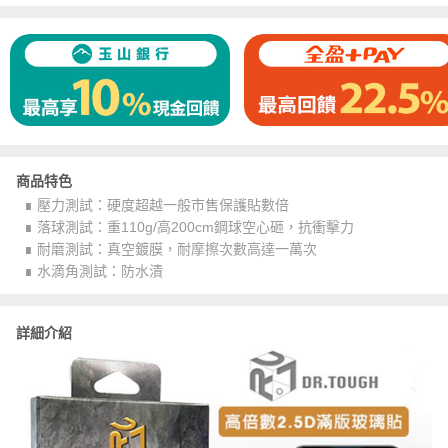
商品特色
∎ 壓力測試：硬度超越一般市售保護貼數倍
∎ 落球測試：重110g/高200cm鋼球空心砸，抗衝擊力
∎ 耐磨測試：真空鍍膜，耐摩擦次數高達一萬次
∎ 水滴角測試：防水漬
詳細介紹