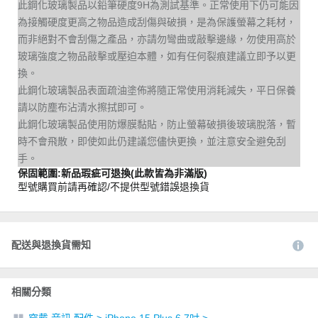
此鋼化玻璃製品以鉛筆硬度9H為測試基準。正常使用下仍可能因
為接觸硬度更高之物品造成刮傷與破損，是為保護螢幕之耗材，
而非絕對不會刮傷之產品，亦請勿彎曲或敲擊邊緣，勿使用高於
玻璃強度之物品敲擊或壓迫本體，如有任何裂痕建議立即予以更
換。
此鋼化玻璃製品表面疏油塗佈將隨正常使用消耗減失，平日保養
請以防塵布沾清水擦拭即可。
此鋼化玻璃製品使用防爆膜黏貼，防止螢幕破損後玻璃脫落，暫
時不會飛散，即使如此仍建議您儘快更換，並注意安全避免刮
手。
保固範圍:新品瑕疵可退換(此款皆為非滿版)
型號購買前請再確認/不提供型號錯誤退換貨
配送與退換貨需知
相關分類