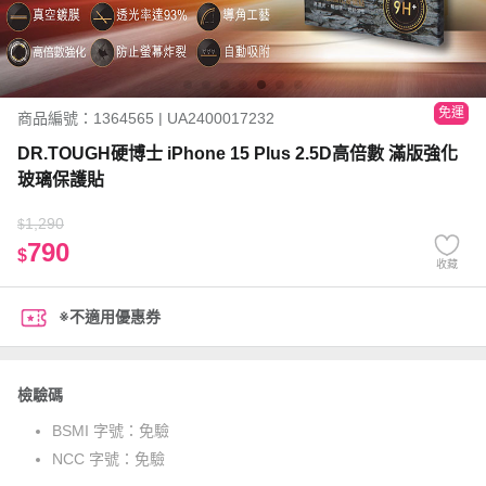
免運
商品編號：1364565 | UA2400017232
DR.TOUGH硬博士 iPhone 15 Plus 2.5D高倍數 滿版強化
玻璃保護貼
1,290
$
790
$
收藏
※不適用優惠券
檢驗碼
BSMI 字號：
免驗
NCC 字號：
免驗