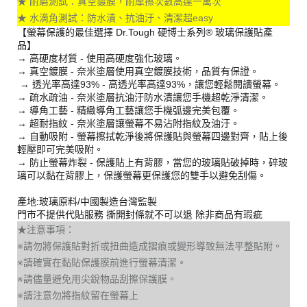
★ 耐磨測試：真空鍍膜，耐摩擦次數高達一萬次
★ 水滴角測試：防水漬、抗油汙、清潔超easy
【螢幕保護的最佳選擇 Dr.Tough 硬博士系列® 玻璃保護貼產
品】
→ 高硬度材質 - 使用高硬度強化玻璃。
→ 真空鍍膜 - 奈米塗層使用真空鍍膜技術，品質有保證。
→ 透光率高達93% - 高透光率高達93%，讓您輕鬆閱讀螢幕。
→ 疏水疏油 - 奈米塗層抗油汙防水漬讓您手機超乾淨清潔。
→ 導角工藝 - 精緻導角工藝讓您手機弧邊完美包覆。
→ 超耐指紋 - 奈米塗層讓螢幕不易沾附指紋及油汙。
→ 自動吸附 - 螢幕擦拭乾淨後將保護貼與螢幕四邊對齊，貼上後
輕壓即可完美吸附。
→ 防止螢幕炸裂 - 保護貼上有背膠，當您的玻璃貼破掉時，碎玻
璃可以黏在背膠上，保護螢幕更保護您的雙手以避免刮傷。
產地:玻璃原料/中國製造台灣監製
門市不提供代貼服務 撕開封條就不可以退 除非商品有瑕疵
★注意事項：
※請勿將保護貼對折或扭曲造成摺痕或變形導致無法平整貼附。
※請確實在黏貼保護膜前進行螢幕清潔。
※請儘量避免用尖銳物品刮擦保護膜。
※請注意勿將指紋留在螢幕上