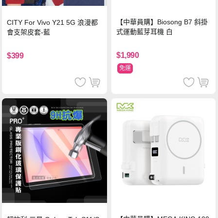
【中華員購】Biosong B7 斜掛
CITY For Vivo Y21 5G 浪漫都
式運動藍芽耳機 白
會支架皮套-藍
$1,990
$399
免運