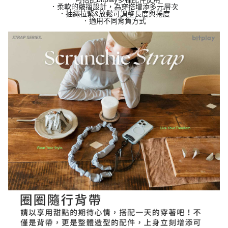
．柔軟的皺摺設計，為穿搭增添多元層次
．抽繩拉緊&放鬆可調整長度與捲度
．適用不同背負方式