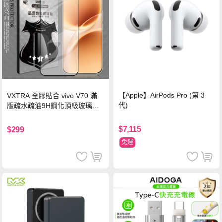
【Apple】AirPods Pro (第 3
VXTRA 全膠貼合 vivo V70 滿
代)
版疏水疏油9H鋼化頂級玻璃貼
保護貼(黑)
$7,115
$299
免運