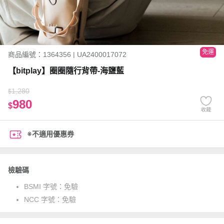
免運
商品編號：1364356 | UA2400017072
【bitplay】圈圈隨行背帶-海鹽藍
1,280
$
980
$
收藏
※不適用優惠券
檢驗碼
BSMI 字號：
免驗
NCC 字號：
免驗