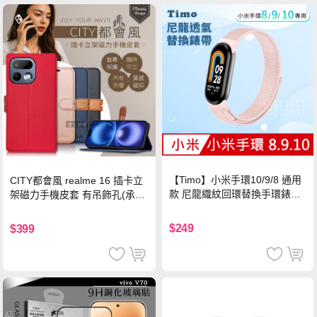
【Timo】小米手環10/9/8 通用
CITY都會風 realme 16 插卡立
款 尼龍織紋回環替換手環錶帶-
架磁力手機皮套 有吊飾孔(承諾
珍珠粉
黑)
$249
$399