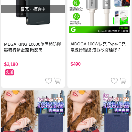
售完，補貨中
AIDOGA 100W快充 Type-C充
MEGA KING 10000準固態防爆
電線傳輸線 液態矽膠硅膠 2M
磁吸行動電源 暗影黑
支援iPhone17/安卓/手機/平板
$490
$2,180
免運