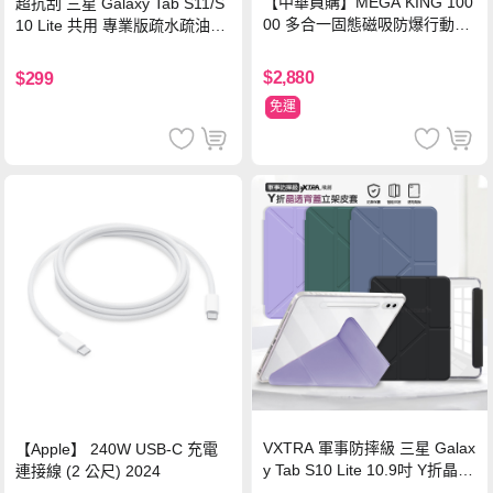
【中華員購】MEGA KING 100
超抗刮 三星 Galaxy Tab S11/S
00 多合一固態磁吸防爆行動電
10 Lite 共用 專業版疏水疏油9H
源 冰曜白
鋼化玻璃膜 平板玻璃貼
$2,880
$299
免運
VXTRA 軍事防摔級 三星 Galax
【Apple】 240W USB-C 充電
y Tab S10 Lite 10.9吋 Y折晶透
連接線 (2 公尺) 2024
背蓋立架皮套 含筆槽(經典黑)