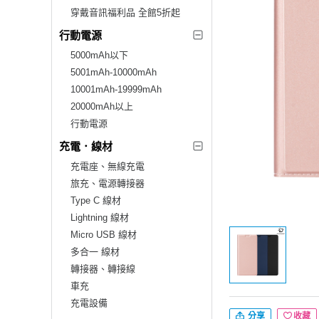
穿戴音訊福利品 全館5折起
行動電源
5000mAh以下
5001mAh-10000mAh
10001mAh-19999mAh
20000mAh以上
行動電源
充電．線材
充電座、無線充電
旅充、電源轉接器
Type C 線材
Lightning 線材
Micro USB 線材
多合一 線材
轉接器、轉接線
車充
充電設備
分享
收藏