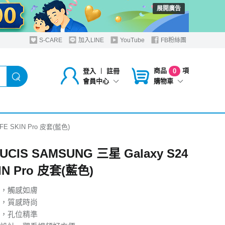
展開廣告
S-CARE
加入LINE
YouTube
FB粉絲團
商品
項
登入
︱
註冊
0
購物車
會員中心
FE SKIN Pro 皮套(藍色)
UCIS SAMSUNG 三星 Galaxy S24
IN Pro 皮套(藍色)
，觸感如膚
，質感時尚
，孔位精準