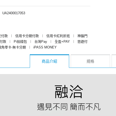
︱
UA2400017053
次付款
︱
信用卡分期付款
︱
信用卡紅利折抵
︱
神腦門
y付款
︱
Pi拍錢包
︱
台灣Pay
︱
全盈+PAY
︱
悠遊付
銀角零卡-無卡分期
︱
iPASS MONEY
商品介紹
規格