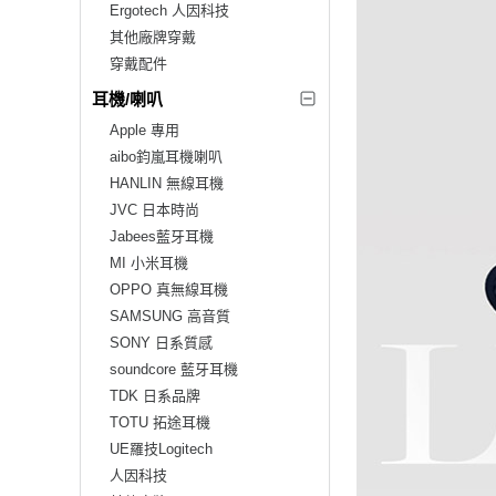
Ergotech 人因科技
其他廠牌穿戴
穿戴配件
耳機/喇叭
Apple 專用
aibo鈞嵐耳機喇叭
HANLIN 無線耳機
JVC 日本時尚
Jabees藍牙耳機
MI 小米耳機
OPPO 真無線耳機
SAMSUNG 高音質
SONY 日系質感
soundcore 藍牙耳機
TDK 日系品牌
TOTU 拓途耳機
UE羅技Logitech
人因科技