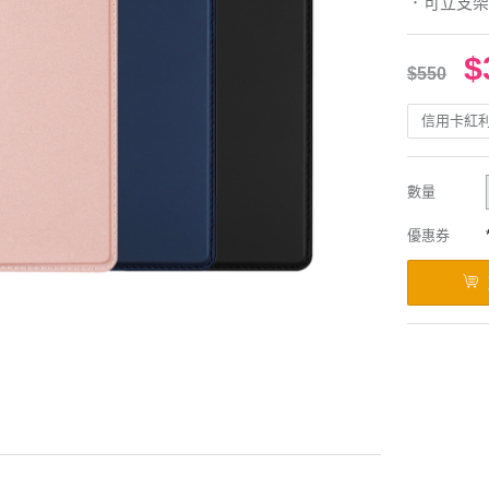
．可立支架
$
$550
信用卡紅
數量
優惠券