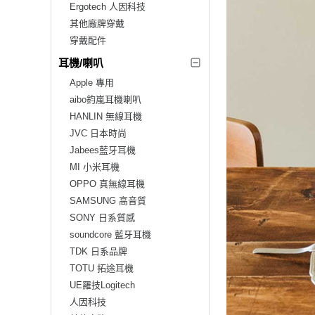
Ergotech 人因科技
其他廠牌穿戴
穿戴配件
耳機/喇叭
Apple 專用
aibo鈞嵐耳機喇叭
HANLIN 無線耳機
JVC 日本時尚
Jabees藍牙耳機
MI 小米耳機
OPPO 真無線耳機
SAMSUNG 高音質
SONY 日系質感
soundcore 藍牙耳機
TDK 日系品牌
TOTU 拓途耳機
UE羅技Logitech
人因科技