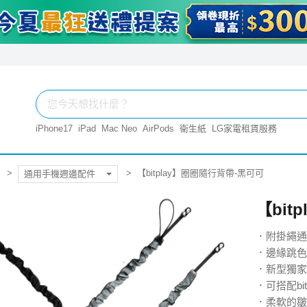
iPhone17
iPad
Mac Neo
AirPods
衛生紙
LG家電租賃服務
【bitplay】圈圈隨行背帶-黑可可
通用手機週邊配件
【bit
．附掛繩通
．邊緣跳色
．新型獨家
．可搭配bi
．柔軟的皺