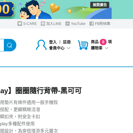
展開廣告
S-CARE
加入LINE
YouTube
FB粉絲團
商品
項
登入
︱
註冊
0
購物車
會員中心
play】圈圈隨行背帶-黑可可
用墊片有條件適用一般手機殼
搭配，更顯精緻活潑
瞬扣夾，附安全卡扣
tplay多種配件使用
摺設計，為穿搭增添多元層次