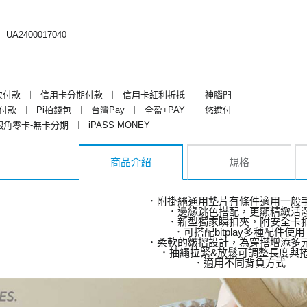
︱
UA2400017040
次付款
︱
信用卡分期付款
︱
信用卡紅利折抵
︱
神腦門
y付款
︱
Pi拍錢包
︱
台灣Pay
︱
全盈+PAY
︱
悠遊付
銀角零卡-無卡分期
︱
iPASS MONEY
商品介紹
規格
．附掛繩通用墊片有條件適用一般
．邊緣跳色搭配，更顯精緻活
．新型獨家瞬扣夾，附安全卡
．可搭配bitplay多種配件使用
．柔軟的皺摺設計，為穿搭增添多
．抽繩拉緊&放鬆可調整長度與
．適用不同背負方式