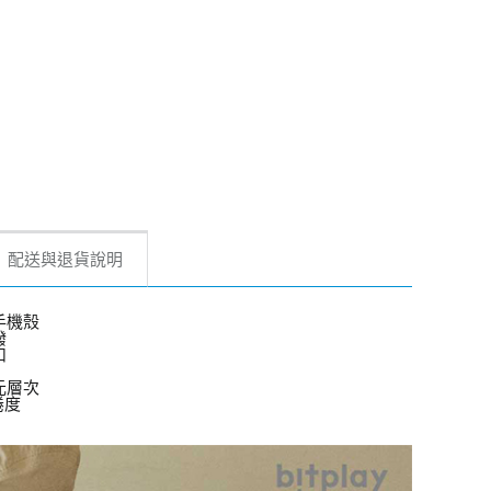
配送與退貨說明
手機殼
潑
扣
元層次
捲度