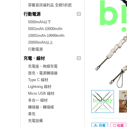
穿戴音訊福利品 全館5折起
行動電源
5000mAh以下
5001mAh-10000mAh
10001mAh-19999mAh
20000mAh以上
行動電源
充電．線材
充電座、無線充電
旅充、電源轉接器
Type C 線材
Lightning 線材
Micro USB 線材
多合一 線材
轉接器、轉接線
車充
充電設備
分享
收藏