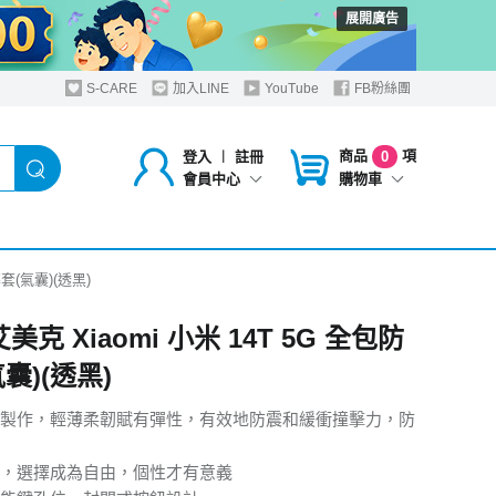
展開廣告
S-CARE
加入LINE
YouTube
FB粉絲團
商品
項
登入
︱
註冊
0
購物車
會員中心
摔套(氣囊)(透黑)
 艾美克 Xiaomi 小米 14T 5G 全包防
囊)(透黑)
製作，輕薄柔韌賦有彈性，有效地防震和緩衝撞擊力，防
，選擇成為自由，個性才有意義