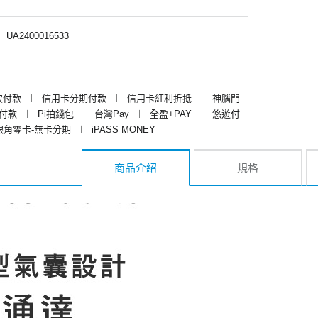
︱
UA2400016533
次付款
︱
信用卡分期付款
︱
信用卡紅利折抵
︱
神腦門
y付款
︱
Pi拍錢包
︱
台灣Pay
︱
全盈+PAY
︱
悠遊付
銀角零卡-無卡分期
︱
iPASS MONEY
商品介紹
規格