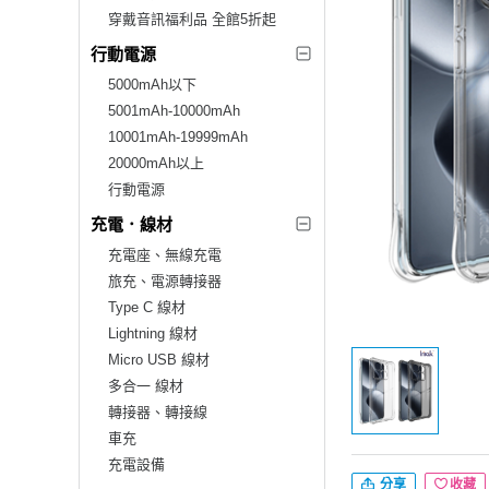
穿戴音訊福利品 全館5折起
行動電源
5000mAh以下
5001mAh-10000mAh
10001mAh-19999mAh
20000mAh以上
行動電源
充電．線材
充電座、無線充電
旅充、電源轉接器
Type C 線材
Lightning 線材
Micro USB 線材
多合一 線材
轉接器、轉接線
車充
充電設備
分享
收藏