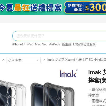
iPhone17
iPad
Mac Neo
AirPods
衛生紙
LG家電租賃服務
Imak 艾美克 Xiaomi 小米 14T 5G 全包防
小米 殼套
Imak
摔套(氣
．環保材料
摔耐磨
．兩種款式