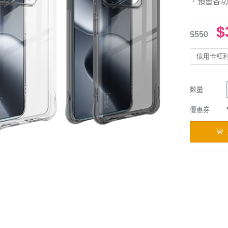
．預留各功
$
$550
信用卡紅
數量
優惠券