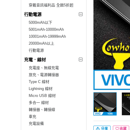
穿戴音訊福利品 全館5折起
行動電源
5000mAh以下
5001mAh-10000mAh
10001mAh-19999mAh
20000mAh以上
行動電源
充電．線材
充電座、無線充電
旅充、電源轉接器
Type C 線材
Lightning 線材
Micro USB 線材
多合一 線材
轉接器、轉接線
車充
充電設備
分享
收藏