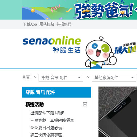
下載App
服務據點
神揚保代
首頁
穿戴 音訊 配件
其他廠牌配件
穿戴 音訊 配件
精選活動
出清配件下殺1折起
三星穿戴｜耳機限時優惠
炎炎夏日出遊必備
週三快閃優惠專區