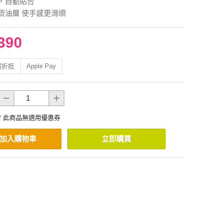
，自動貼合
疏油層 使手感更滑順
390
利折抵
Apple Pay
* 此商品無適用優惠券
加入購物車
立即購買