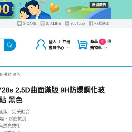
展開廣告
S-CARE
加入LINE
YouTube
FB粉絲團
商品
項
登入
︱
註冊
0
購物車
會員中心
玻璃保護貼 黑色
 Y28s 2.5D曲面滿版 9H防爆鋼化玻
貼 黑色
曲面滿版，完美貼合
防爆，耐磨抗刮
高透光技術