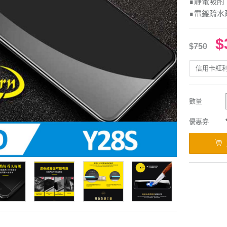
∎靜電吸附
∎電鍍疏水
$
$750
信用卡紅
數量
優惠券