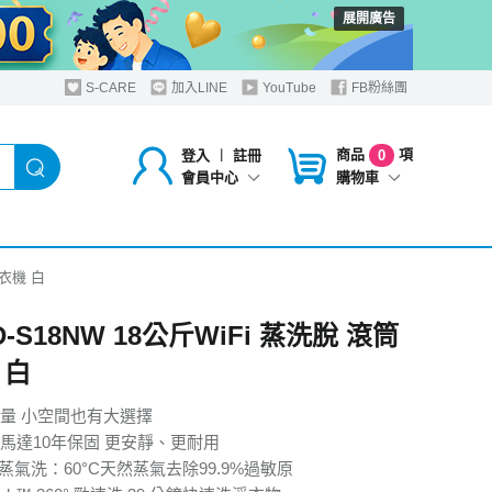
展開廣告
S-CARE
加入LINE
YouTube
FB粉絲團
商品
項
登入
︱
註冊
0
購物車
會員中心
洗衣機 白
D-S18NW 18公斤WiFi 蒸洗脫 滾筒
 白
量 小空間也有大選擇
馬達10年保固 更安靜、更耐用
™蒸氣洗：60°C天然蒸氣去除99.9%過敏原