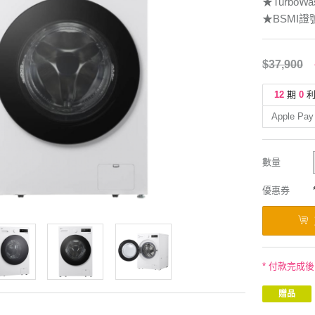
★TurboW
★BSMI證號:
$37,900
12
期
0
Apple Pay
數量
優惠券
* 付款完成
贈品