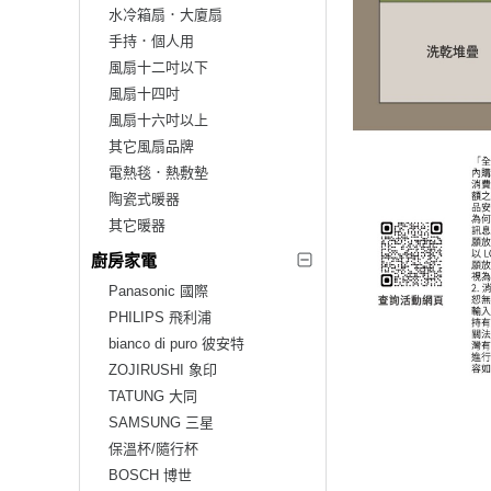
水冷箱扇．大廈扇
手持．個人用
風扇十二吋以下
風扇十四吋
風扇十六吋以上
其它風扇品牌
電熱毯．熱敷墊
陶瓷式暖器
其它暖器
廚房家電
Panasonic 國際
PHILIPS 飛利浦
bianco di puro 彼安特
ZOJIRUSHI 象印
TATUNG 大同
SAMSUNG 三星
保溫杯/隨行杯
BOSCH 博世