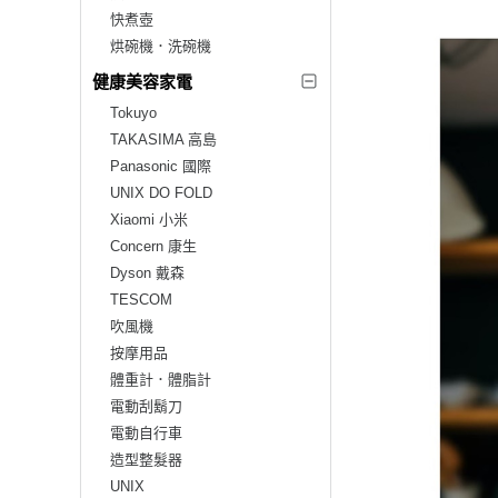
快煮壺
烘碗機．洗碗機
健康美容家電
Tokuyo
TAKASIMA 高島
Panasonic 國際
UNIX DO FOLD
Xiaomi 小米
Concern 康生
Dyson 戴森
TESCOM
吹風機
按摩用品
體重計．體脂計
電動刮鬍刀
電動自行車
造型整髮器
UNIX