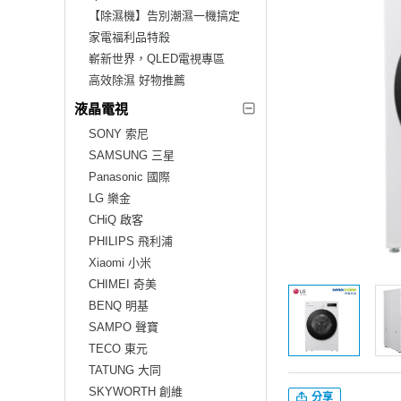
【除濕機】告別潮濕一機搞定
家電福利品特殺
嶄新世界，QLED電視專區
高效除濕 好物推薦
液晶電視
SONY 索尼
SAMSUNG 三星
Panasonic 國際
LG 樂金
CHiQ 啟客
PHILIPS 飛利浦
Xiaomi 小米
CHIMEI 奇美
BENQ 明基
SAMPO 聲寶
TECO 東元
TATUNG 大同
SKYWORTH 創維
分享