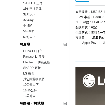
SANLUX 三洋
其他電視品牌
商品編號：1359158
32吋以下
BSMI 字號：R3A062
32-43吋
NCC 字號：CCAO21Y
44-50吋
配送方式：宅配
51-59吋
付款方式：信用卡一
60吋以上
市繳費
︱
LINE Pa
︱
Apple Pay
︱
除濕機
HITACHI 日立
Panasonic 國際
Electrolux 伊萊克斯
SHARP 夏普
LG 樂金
其它除濕機品牌
10公升以下
11-15公升
16公升以上
吸塵器．掃地機