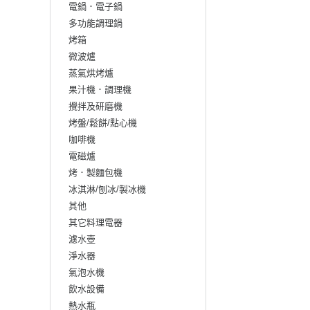
電鍋．電子鍋
多功能調理鍋
烤箱
微波爐
蒸氣烘烤爐
果汁機．調理機
攪拌及研磨機
烤盤/鬆餅/點心機
咖啡機
電磁爐
烤．製麵包機
冰淇淋/刨冰/製冰機
其他
其它料理電器
濾水壺
淨水器
氣泡水機
飲水設備
熱水瓶