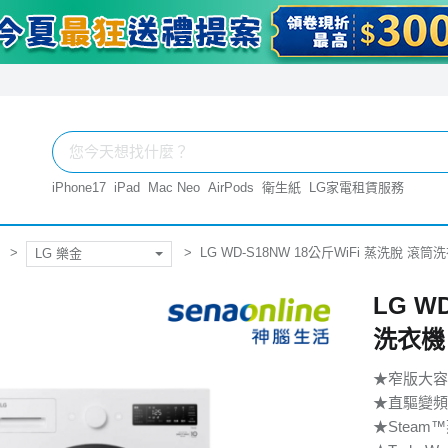
iPhone17
iPad
Mac Neo
AirPods
衛生紙
LG家電租賃服務
LG WD-S18NW 18公斤WiFi 蒸洗脫 滾筒
LG 樂金
LG W
洗衣機
★窄版大容
★直驅變頻
★Steam