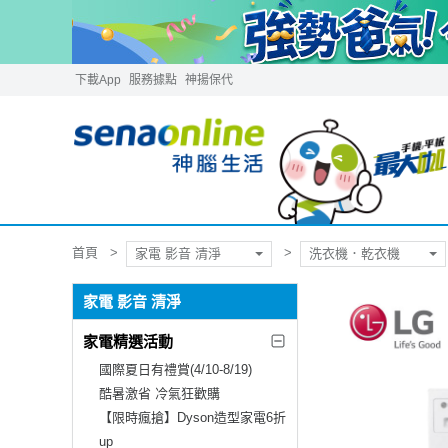
下載App
服務據點
神揚保代
首頁
家電 影音 清淨
洗衣機．乾衣機
家電 影音 清淨
家電精選活動
國際夏日有禮賞(4/10-8/19)
酷暑激省 冷氣狂歡購
【限時瘋搶】Dyson造型家電6折
up