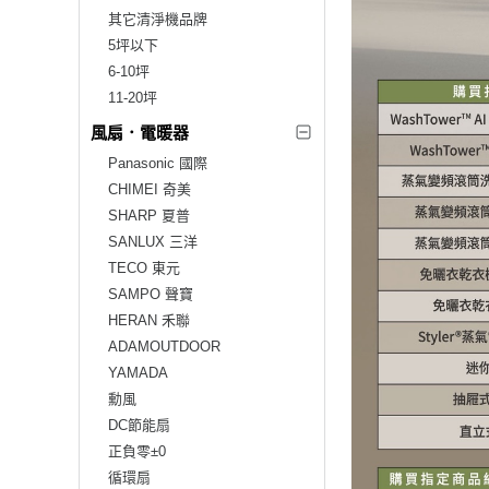
其它清淨機品牌
5坪以下
6-10坪
11-20坪
風扇．電暖器
Panasonic 國際
CHIMEI 奇美
SHARP 夏普
SANLUX 三洋
TECO 東元
SAMPO 聲寶
HERAN 禾聯
ADAMOUTDOOR
YAMADA
勳風
DC節能扇
正負零±0
循環扇