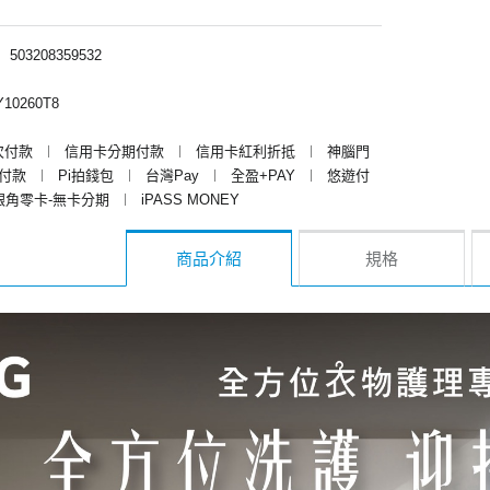
︱
503208359532
10260T8
次付款
︱
信用卡分期付款
︱
信用卡紅利折抵
︱
神腦門
y付款
︱
Pi拍錢包
︱
台灣Pay
︱
全盈+PAY
︱
悠遊付
銀角零卡-無卡分期
︱
iPASS MONEY
商品介紹
規格