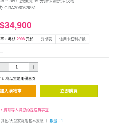
ash™ 360° 勁速洗 39 分鐘快速洗淨衣物
 CI3A206062I851
$34,900
利率，每期
2908
元起
分期表
信用卡紅利折抵
* 此商品無適用優惠券
加入購物車
立即購買
後，將有專人與您約定送貨事宜
其他/大型家電附基本安裝
︱
數量：1