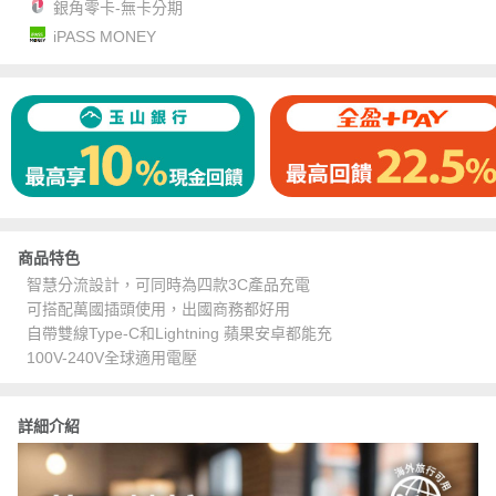
銀角零卡-無卡分期
iPASS MONEY
商品特色
智慧分流設計，可同時為四款3C產品充電
可搭配萬國插頭使用，出國商務都好用
自帶雙線Type-C和Lightning 蘋果安卓都能充
100V-240V全球適用電壓
詳細介紹