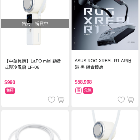
售完，補貨中
ASUS ROG XREAL R1 AR眼
【中華員購】LaPO mini 頸掛
鏡 黑 組合優惠
式製冷風扇 LF-06
$58,998
$990
贈
免運
免運