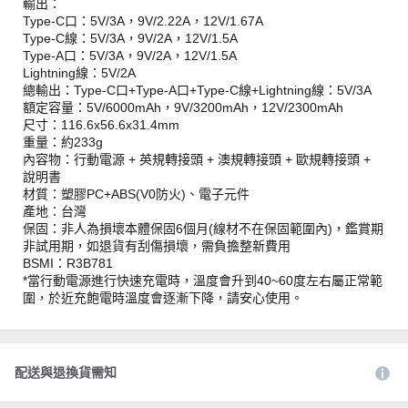
輸出：
Type-C口：5V/3A，9V/2.22A，12V/1.67A
Type-C線：5V/3A，9V/2A，12V/1.5A
Type-A口：5V/3A，9V/2A，12V/1.5A
Lightning線：5V/2A
總輸出：Type-C口+Type-A口+Type-C線+Lightning線：5V/3A
額定容量：5V/6000mAh，9V/3200mAh，12V/2300mAh
尺寸：116.6x56.6x31.4mm
重量：約233g
內容物：行動電源 + 英規轉接頭 + 澳規轉接頭 + 歐規轉接頭 +
說明書
材質：塑膠PC+ABS(V0防火)、電子元件
產地：台灣
保固：非人為損壞本體保固6個月(線材不在保固範圍內)，鑑賞期
非試用期，如退貨有刮傷損壞，需負擔整新費用
BSMI：R3B781
*當行動電源進行快速充電時，溫度會升到40~60度左右屬正常範
圍，於近充飽電時溫度會逐漸下降，請安心使用。
配送與退換貨需知