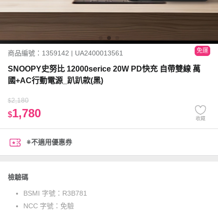
免運
商品編號：1359142 | UA2400013561
SNOOPY史努比 12000serice 20W PD快充 自帶雙線 萬
國+AC行動電源_趴趴款(黑)
2,180
$
1,780
$
收藏
※不適用優惠券
檢驗碼
BSMI 字號：
R3B781
NCC 字號：
免驗