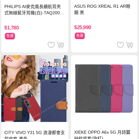
ASUS ROG XREAL R1 AR眼
PHILIPS AI麥克風長續航耳夾
鏡 黑
式無線藍牙耳機(白)-TAQ2000
WT
$25,990
$1,780
免運
免運
XIEKE OPPO A6x 5G 月詩蠶
CITY VIVO Y31 5G 浪漫都會支
絲紋皮套(玫紅)
架皮套-黑色