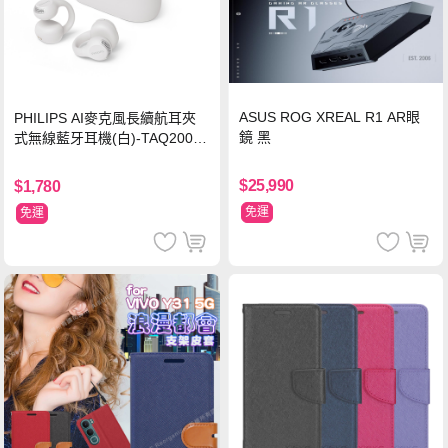
ASUS ROG XREAL R1 AR眼
PHILIPS AI麥克風長續航耳夾
鏡 黑
式無線藍牙耳機(白)-TAQ2000
WT
$25,990
$1,780
免運
免運