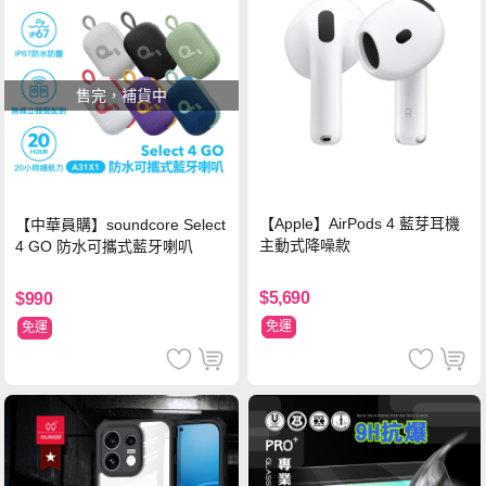
售完，補貨中
【Apple】AirPods 4 藍芽耳機
【中華員購】soundcore Select
主動式降噪款
4 GO 防水可攜式藍牙喇叭
$5,690
$990
免運
免運