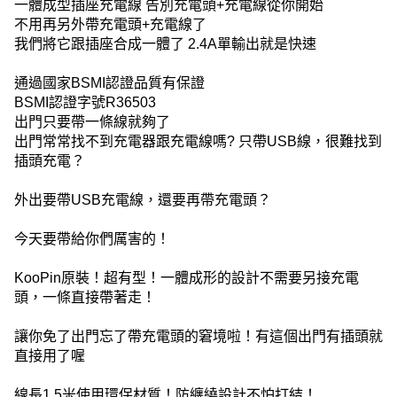
一體成型插座充電線 告別充電頭+充電線從你開始
不用再另外帶充電頭+充電線了
我們將它跟插座合成一體了 2.4A單輸出就是快速
通過國家BSMI認證品質有保證
BSMI認證字號R36503
出門只要帶一條線就夠了
出門常常找不到充電器跟充電線嗎? 只帶USB線，很難找到
插頭充電？
外出要帶USB充電線，還要再帶充電頭？
今天要帶給你們厲害的！
KooPin原裝！超有型！一體成形的設計不需要另接充電
頭，一條直接帶著走！
讓你免了出門忘了帶充電頭的窘境啦！有這個出門有插頭就
直接用了喔
線長1.5米使用環保材質！防纏繞設計不怕打結！