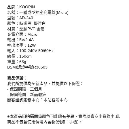
品牌：KOOPIN
名稱：一體成型插座充電線(Micro)
型號：AD-240
顏色：時尚黑, 優雅白
材質：塑膠PVC,金屬
充電介面：Micro
輸出：5V/2.4A
輸出功率：12W
輸入：100-240V 50/60Hz
線長：150cm
重量：63g
BSMI認證字號R36503
商品保證
：
我們所提供為全新產品，並提供以下保證：
- 保固期限：三個月
- 保固範圍：新品瑕疵
顧客諮詢服務中心：本站客服中心
※本產品因拍攝關係顏色可能略有差異，實際以廠商出貨為主.此
商品不包含使用情境內容物(例如：手機)。