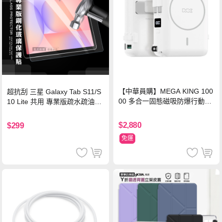
【中華員購】MEGA KING 100
超抗刮 三星 Galaxy Tab S11/S
00 多合一固態磁吸防爆行動電
10 Lite 共用 專業版疏水疏油9H
源 冰曜白
鋼化玻璃膜 平板玻璃貼
$2,880
$299
免運