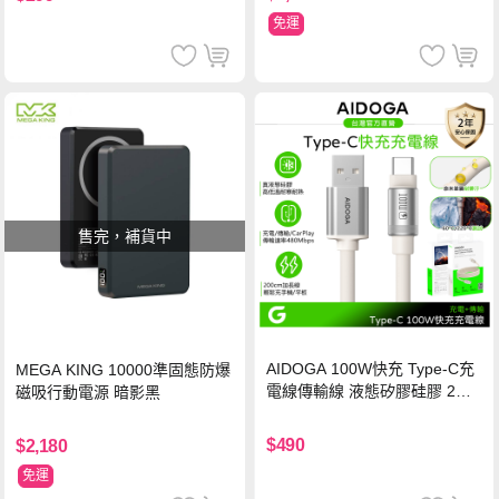
免運
售完，補貨中
AIDOGA 100W快充 Type-C充
MEGA KING 10000準固態防爆
電線傳輸線 液態矽膠硅膠 2M
磁吸行動電源 暗影黑
支援iPhone17/安卓/手機/平板
$490
$2,180
免運