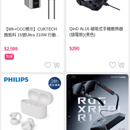
QinD AL16 磁吸式手機散熱器
【Wh+CCC標示】CUKTECH
(插電款)(黑色)
酷態科 15號Ultra 210W 行動電
源 20000mAh (PB200U) -灰色
$290
$2,599
免運