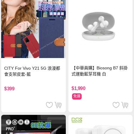
【中華員購】Biosong B7 斜掛
CITY For Vivo Y21 5G 浪漫都
式運動藍芽耳機 白
會支架皮套-藍
$1,990
$399
免運