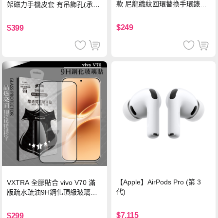
款 尼龍織紋回環替換手環錶帶-
架磁力手機皮套 有吊飾孔(承諾
珍珠粉
黑)
$249
$399
【Apple】AirPods Pro (第 3
VXTRA 全膠貼合 vivo V70 滿
代)
版疏水疏油9H鋼化頂級玻璃貼
保護貼(黑)
$7,115
$299