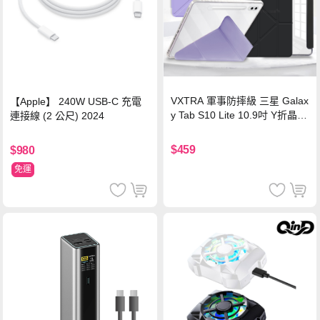
VXTRA 軍事防摔級 三星 Galax
【Apple】 240W USB-C 充電
y Tab S10 Lite 10.9吋 Y折晶透
連接線 (2 公尺) 2024
背蓋立架皮套 含筆槽(經典黑)
$459
$980
免運