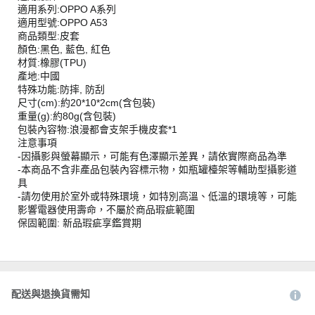
適用系列:OPPO A系列
適用型號:OPPO A53
商品類型:皮套
顏色:黑色, 藍色, 紅色
材質:橡膠(TPU)
產地:中國
特殊功能:防摔, 防刮
尺寸(cm):約20*10*2cm(含包裝)
重量(g):約80g(含包裝)
包裝內容物:浪漫都會支架手機皮套*1
注意事項
-因攝影與螢幕顯示，可能有色澤顯示差異，請依實際商品為準
-本商品不含非產品包裝內容標示物，如瓶罐檯架等輔助型攝影道
具
-請勿使用於室外或特殊環境，如特別高溫、低溫的環境等，可能
影響電器使用壽命，不屬於商品瑕疵範圍
保固範圍: 新品瑕疵享鑑賞期
配送與退換貨需知