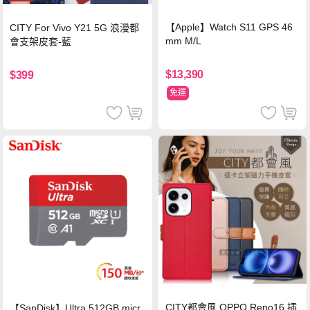
【Apple】Watch S11 GPS 46
CITY For Vivo Y21 5G 浪漫都
mm M/L
會支架皮套-藍
$13,390
$399
免運
CITY都會風 OPPO Reno16 插
【SanDisk】Ultra 512GB micr