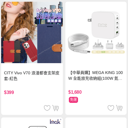
【中華員購】MEGA KING 100
CITY Vivo V70 浪漫都會支架皮
W 全能旅充收納組(100W 氮化
套-紅色
鎵旅充頭 +100W高速充電線附
萬國轉接器)
$1,680
$399
免運