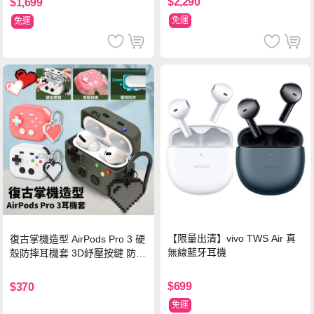
$2,290
$1,699
免運
免運
【限量出清】vivo TWS Air 真
復古掌機造型 AirPods Pro 3 硬
無線藍牙耳機
殼防摔耳機套 3D紓壓按鍵 防開
鎖扣 附心形掛勾(懷舊灰)
$699
$370
免運