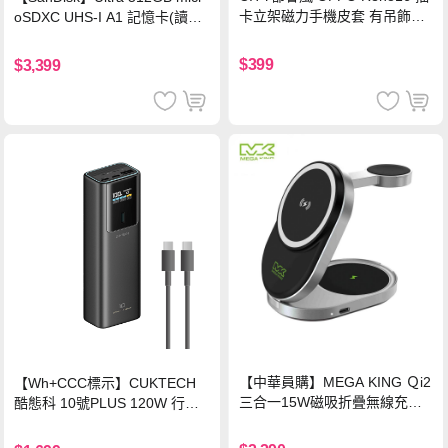
卡立架磁力手機皮套 有吊飾孔
oSDXC UHS-I A1 記憶卡(讀取
(奢華紅)
達150MB/s)
$399
$3,399
【中華員購】MEGA KING Ｑi2
【Wh+CCC標示】CUKTECH
三合一15W磁吸折疊無線充電
酷態科 10號PLUS 120W 行動
支架 黑
電源 15000mAh (PB150P)-黑
色