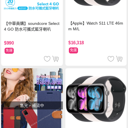
【Apple】Watch S11 LTE 46m
【中華員購】soundcore Select
m M/L
4 GO 防水可攜式藍牙喇叭
$16,318
$990
免運
免運
售完，補貨中