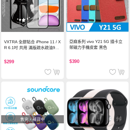
亞麻系列 vivo Y21 5G 插卡立
VXTRA 全膠貼合 iPhone 11 / X
架磁力手機皮套 黑色
R 6.1吋 共用 滿版疏水疏油9H
鋼化頂級玻璃膜(黑)
$390
$299
售完，補貨中