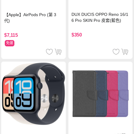
DUX DUCIS OPPO Reno 16/1
【Apple】AirPods Pro (第 3
6 Pro SKIN Pro 皮套(藍色)
代)
$350
$7,115
免運