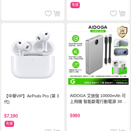
免運
AIDOGA 艾迪伽 10000mAh 可
【中華VIP】AirPods Pro (第 3
上飛機 智能斷電行動電源 38.5
代)
Wh PD雙向快充充電線 鈦銀 台
灣BSMI/中國CCC/歐美CE/FCC
$990
$7,190
認證
免運