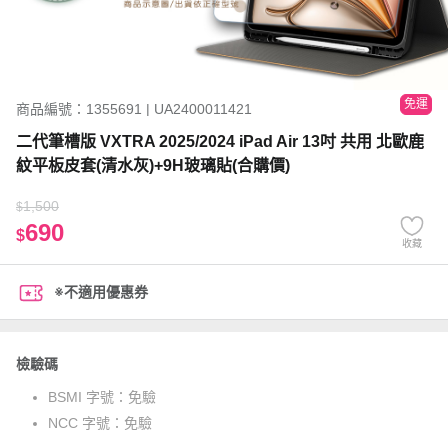
免運
商品編號：1355691 | UA2400011421
二代筆槽版 VXTRA 2025/2024 iPad Air 13吋 共用 北歐鹿
紋平板皮套(清水灰)+9H玻璃貼(合購價)
1,500
$
690
$
收藏
※不適用優惠券
檢驗碼
BSMI 字號：
免驗
NCC 字號：
免驗