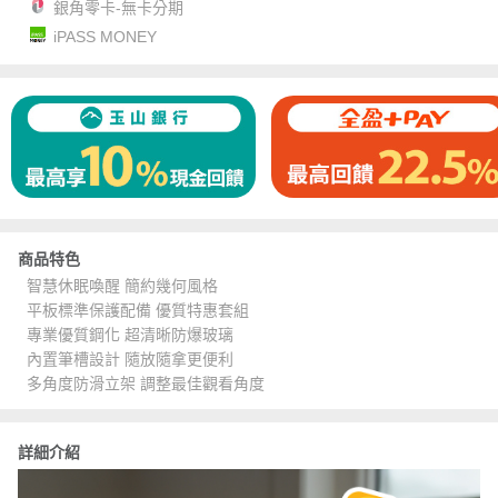
銀角零卡-無卡分期
iPASS MONEY
商品特色
智慧休眠喚醒 簡約幾何風格
平板標準保護配備 優質特惠套組
專業優質鋼化 超清晰防爆玻璃
內置筆槽設計 隨放隨拿更便利
多角度防滑立架 調整最佳觀看角度
詳細介紹