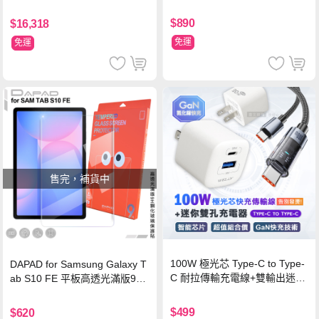
$890
$16,318
免運
免運
售完，補貨中
100W 極光芯 Type-C to Type-
DAPAD for Samsung Galaxy T
C 耐拉傳輸充電線+雙輸出迷你
ab S10 FE 平板高透光滿版9H
氮化鎵充電器
鋼化玻璃保護貼
$499
$620