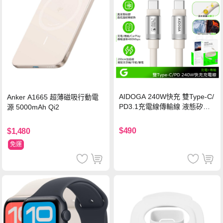
AIDOGA 240W快充 雙Type-C/
Anker A1665 超薄磁吸行動電
PD3.1充電線傳輸線 液態矽膠
源 5000mAh Qi2
硅膠 2M 支援iPhone17/安卓/手
機/平板/筆電
$490
$1,480
免運