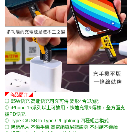
◤商品簡介◢
◎ 65W快充 高能快充可充可傳 變形4合1功能
◎ iPhone 15系列以上可適用，快速充電&傳輸，全方面支
援PD快充
◎ Type-C/USB to Type-C/Lightning 四種組合模式
◎ 智能晶片 不傷手機 高密編織尼龍線身 不糾結不纏繞