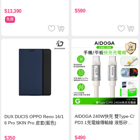
玻璃貼 0.5mm極窄邊框 防指紋
保護貼
$590
$13,390
免運
AIDOGA 240W快充 雙Type-C/
DUX DUCIS OPPO Reno 16/1
PD3.1充電線傳輸線 液態矽膠
6 Pro SKIN Pro 皮套(藍色)
硅膠 2M 支援iPhone17/安卓/手
機/平板/筆電
$490
$350