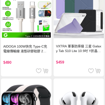
VXTRA 軍事防摔級 三星 Galax
AIDOGA 100W快充 Type-C充
y Tab S10 Lite 10.9吋 Y折晶透
電線傳輸線 液態矽膠硅膠 2M
背蓋立架皮套 含筆槽(經典黑)
支援iPhone17/安卓/手機/平板
$459
$490