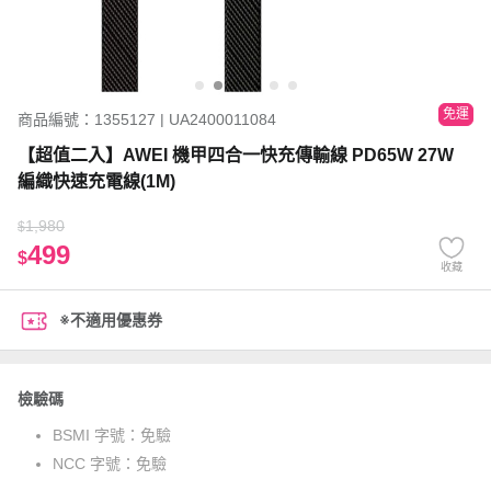
免運
商品編號：1355127 | UA2400011084
【超值二入】AWEI 機甲四合一快充傳輸線 PD65W 27W
編織快速充電線(1M)
1,980
$
499
$
收藏
※不適用優惠券
檢驗碼
BSMI 字號：
免驗
NCC 字號：
免驗