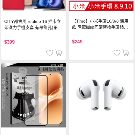
【Timo】小米手環10/9/8 通用
CITY都會風 realme 16 插卡立
款 尼龍織紋回環替換手環錶帶-
架磁力手機皮套 有吊飾孔(承諾
珍珠粉
黑)
$249
$399