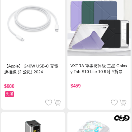
VXTRA 軍事防摔級 三星 Galax
【Apple】 240W USB-C 充電
y Tab S10 Lite 10.9吋 Y折晶透
連接線 (2 公尺) 2024
背蓋立架皮套 含筆槽(經典黑)
$459
$980
免運