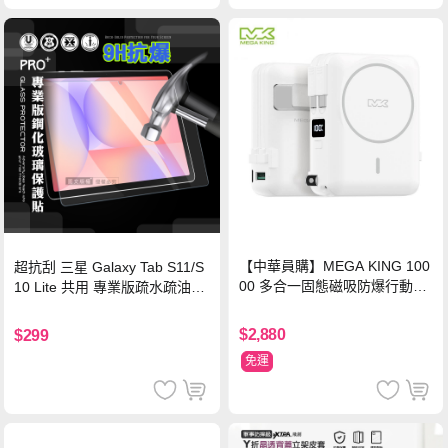
【中華員購】MEGA KING 100
超抗刮 三星 Galaxy Tab S11/S
00 多合一固態磁吸防爆行動電
10 Lite 共用 專業版疏水疏油9H
源 冰曜白
鋼化玻璃膜 平板玻璃貼
$2,880
$299
免運