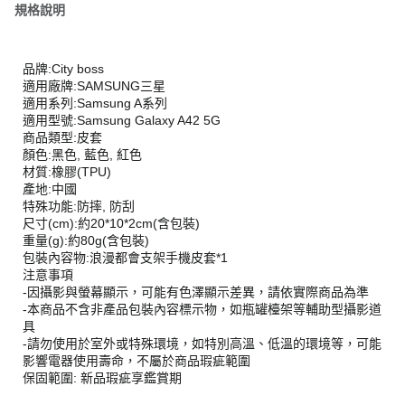
規格說明
品牌:City boss
適用廠牌:SAMSUNG三星
適用系列:Samsung A系列
適用型號:Samsung Galaxy A42 5G
商品類型:皮套
顏色:黑色, 藍色, 紅色
材質:橡膠(TPU)
產地:中國
特殊功能:防摔, 防刮
尺寸(cm):約20*10*2cm(含包裝)
重量(g):約80g(含包裝)
包裝內容物:浪漫都會支架手機皮套*1
注意事項
-因攝影與螢幕顯示，可能有色澤顯示差異，請依實際商品為準
-本商品不含非產品包裝內容標示物，如瓶罐檯架等輔助型攝影道
具
-請勿使用於室外或特殊環境，如特別高溫、低溫的環境等，可能
影響電器使用壽命，不屬於商品瑕疵範圍
保固範圍: 新品瑕疵享鑑賞期