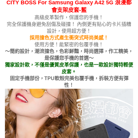
CITY BOSS For Samsung Galaxy A42 5G 浪漫都
會支架皮套-藍
高級皮革製作，保護您的手機！
完全保護機身避免刮傷及碰撞！ 內側更有貼心的卡片插糟
設計，使用超方便！
採用撞色方式產生衝突式時尚美感！
使用方便！能緊密的包覆手機！
～簡約設計，潮流撞色，色彩鮮豔，時尚選擇，作工精美，
是保護您手機的首選～
獨家設計款，不僅是優質皮革保護，也是一款設計獨特輕便
皮套。
固定手機部份，TPU軟殼完美包覆手機，拆裝方便有彈
性！