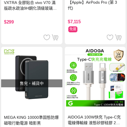
【Apple】AirPods Pro (第 3
VXTRA 全膠貼合 vivo V70 滿
代)
版疏水疏油9H鋼化頂級玻璃貼
保護貼(黑)
$7,115
$299
免運
售完，補貨中
AIDOGA 100W快充 Type-C充
MEGA KING 10000準固態防爆
電線傳輸線 液態矽膠硅膠 2M
磁吸行動電源 暗影黑