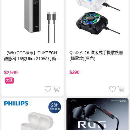
QinD AL16 磁吸式手機散熱器
【Wh+CCC標示】CUKTECH
(插電款)(黑色)
酷態科 15號Ultra 210W 行動電
源 20000mAh (PB200U) -灰色
$290
$2,599
免運