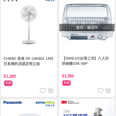
售完，補貨中
【SANLUX台灣三洋】八人份
CHIMEI 奇美 DF-14K801 14吋
烘碗機SSK-08P
日系簡約涼感定時立扇
$1,390
$1,188
免運
免運