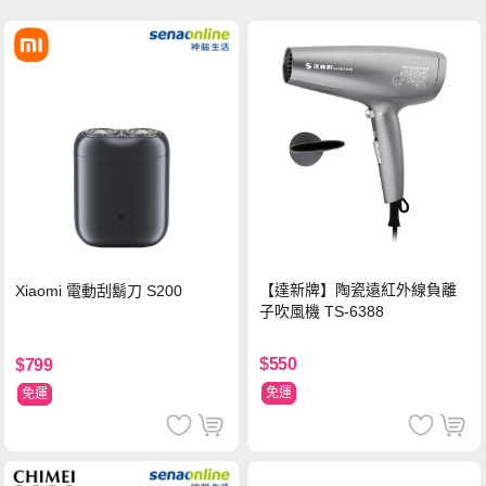
【達新牌】陶瓷遠紅外線負離
Xiaomi 電動刮鬍刀 S200
子吹風機 TS-6388
$550
$799
免運
免運