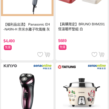
【員購限定】BRUNO BXM201
【福利品出清】 Panasonic EH
恆溫暖杯墊組 白
-NA9N-H 奈米水離子吹風機 灰
$689
$4,490
免運
免運