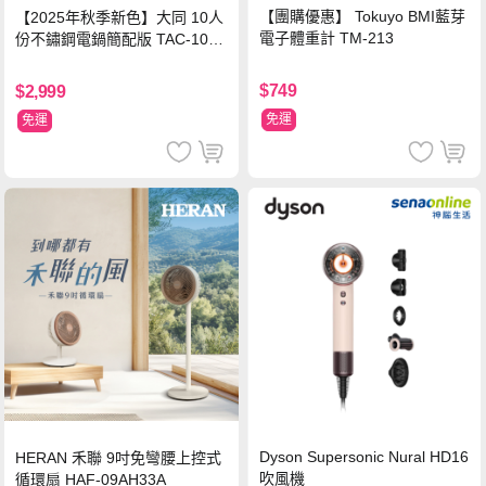
【團購優惠】 Tokuyo BMI藍芽
【2025年秋季新色】大同 10人
電子體重計 TM-213
份不鏽鋼電鍋簡配版 TAC-10L-
MCRL 莓果紅
$749
$2,999
免運
免運
Dyson Supersonic Nural HD16
HERAN 禾聯 9吋免彎腰上控式
吹風機
循環扇 HAF-09AH33A