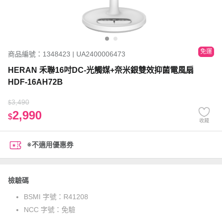
免運
商品編號：1348423 | UA2400006473
HERAN 禾聯16吋DC-光觸媒+奈米銀雙效抑菌電風扇
HDF-16AH72B
3,490
$
2,990
$
收藏
※不適用優惠券
檢驗碼
BSMI 字號：
R41208
NCC 字號：
免驗