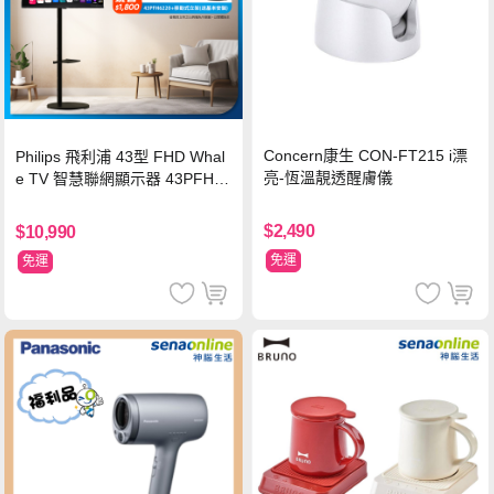
Concern康生 CON-FT215 i漂
Philips 飛利浦 43型 FHD Whal
亮-恆溫靚透醒膚儀
e TV 智慧聯網顯示器 43PFH6
220 ★立架組合(含立架安裝)
$2,490
$10,990
免運
免運