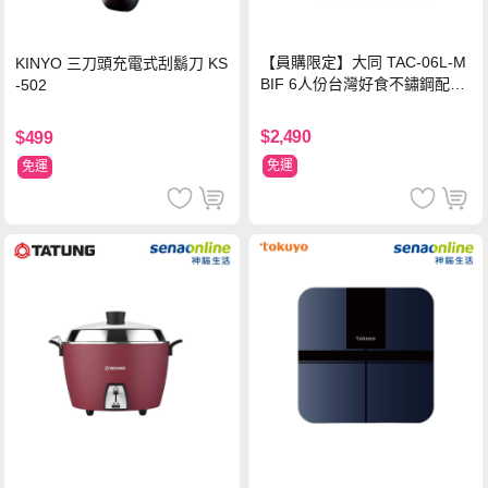
【員購限定】大同 TAC-06L-M
KINYO 三刀頭充電式刮鬍刀 KS
BIF 6人份台灣好食不鏽鋼配件
-502
電鍋
$2,490
$499
免運
免運