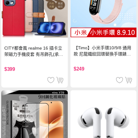
【Timo】小米手環10/9/8 通用
CITY都會風 realme 16 插卡立
款 尼龍織紋回環替換手環錶帶-
架磁力手機皮套 有吊飾孔(承諾
珍珠粉
黑)
$249
$399