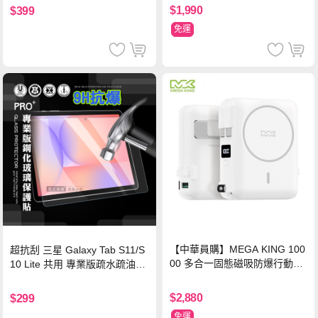
$1,990
$399
免運
【中華員購】MEGA KING 100
超抗刮 三星 Galaxy Tab S11/S
00 多合一固態磁吸防爆行動電
10 Lite 共用 專業版疏水疏油9H
源 冰曜白
鋼化玻璃膜 平板玻璃貼
$2,880
$299
免運