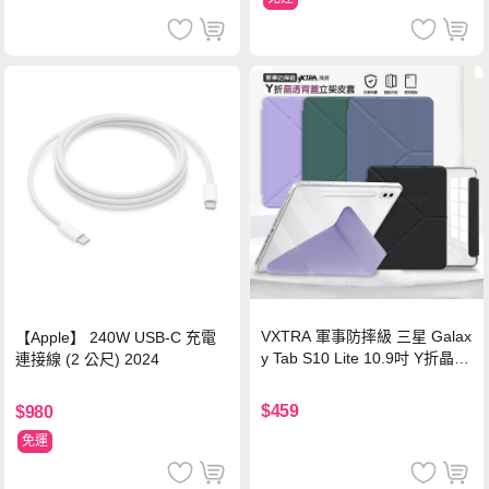
VXTRA 軍事防摔級 三星 Galax
【Apple】 240W USB-C 充電
y Tab S10 Lite 10.9吋 Y折晶透
連接線 (2 公尺) 2024
背蓋立架皮套 含筆槽(經典黑)
$459
$980
免運