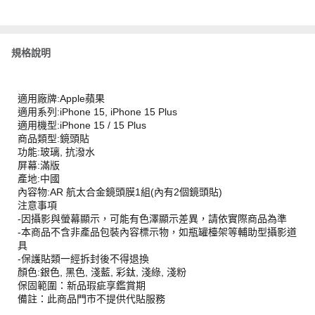
規格說明
適用廠牌:Apple蘋果
適用系列:iPhone 15, iPhone 15 Plus
適用機型:iPhone 15 / 15 Plus
商品類型:鏡頭貼
功能:玻璃, 抗潑水
屏幕:滿版
產地:中國
內容物:AR 航太合金鏡頭膜1組(內有2個鏡頭貼)
注意事項
-因攝影與螢幕顯示，可能有色澤顯示差異，請依實際商品為準
-本商品不含非產品包裝內容標示物，如瓶罐檯架等輔助型攝影道
具
-保護貼類一經拆封後不得退換
顏色:銀色, 黑色, 淺藍, 彩鈦, 淺綠, 淺粉
保固範圍：新品瑕疵享鑑賞期
備註：此商品門市不提供代貼服務