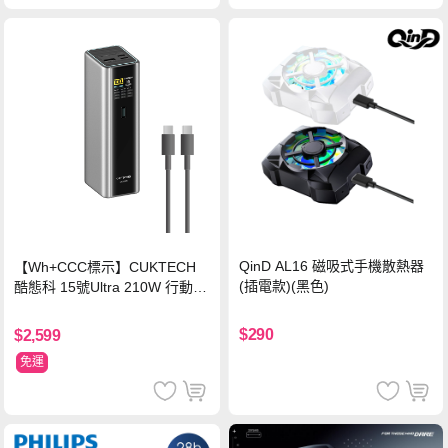
QinD AL16 磁吸式手機散熱器
【Wh+CCC標示】CUKTECH
(插電款)(黑色)
酷態科 15號Ultra 210W 行動電
源 20000mAh (PB200U) -灰色
$290
$2,599
免運