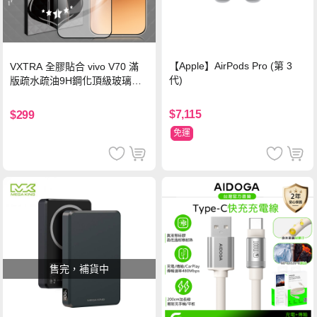
【Apple】AirPods Pro (第 3
VXTRA 全膠貼合 vivo V70 滿
代)
版疏水疏油9H鋼化頂級玻璃貼
保護貼(黑)
$7,115
$299
免運
售完，補貨中