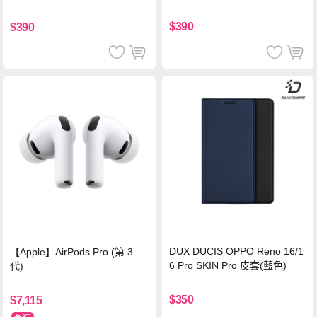
色
$390
$390
DUX DUCIS OPPO Reno 16/1
【Apple】AirPods Pro (第 3
6 Pro SKIN Pro 皮套(藍色)
代)
$350
$7,115