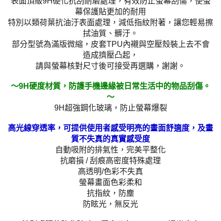
表面頂級9H硬化抗刮耐磨處理，有效防止螢幕刮傷，使螢
幕保護貼更加的耐用
特別以類荷葉抗油汙表面處理，減低指紋附著，讓您輕易擦
拭油質、髒汙。
部分型號為滿版微縮，皮套TPU內襯與空壓殼裝上去不會
造成擠壓凸起，
請與螢幕核對尺寸後可接受再選購，謝謝。
～9H硬度材質，防護手機邊緣被日常生活中的物品刮傷。
～
9H超強鋼化玻璃，防止螢幕爆裂
高光線穿透率，可提供使用者感受明亮的畫面舒適度，及畫
質不失真的真實感受度
自動吸附的排氣性，完美平整化
抗磨損 / 刮痕高密度特殊處理
高透明/色彩不失真
螢幕畫面色彩柔和
抗指紋，防塵
防眩光，無反光