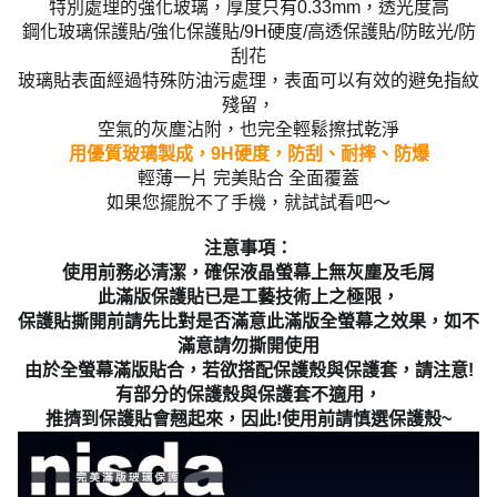
特別處理的強化玻璃，厚度只有0.33mm，透光度高
鋼化玻璃保護貼/強化保護貼/9H硬度/高透保護貼/防眩光/防
刮花
玻璃貼表面經過特殊防油污處理，表面可以有效的避免指紋
殘留，
空氣的灰塵沾附，也完全輕鬆擦拭乾淨
用優質玻璃製成，9H硬度，防刮、耐摔、防爆
輕薄一片 完美貼合 全面覆蓋
如果您擺脫不了手機，就試試看吧～
注意事項：
使用前務必清潔，確保液晶螢幕上無灰塵及毛屑
此滿版保護貼已是工藝技術上之極限，
保護貼撕開前請先比對是否滿意此滿版全螢幕之效果，如不
滿意請勿撕開使用
由於全螢幕滿版貼合，若欲搭配保護殼與保護套，請注意!
有部分的保護殼與保護套不適用，
推擠到保護貼會翹起來，因此!使用前請慎選保護殼~