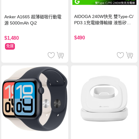
AIDOGA 240W快充 雙Type-C/
Anker A1665 超薄磁吸行動電
PD3.1充電線傳輸線 液態矽膠
源 5000mAh Qi2
硅膠 2M 支援iPhone17/安卓/手
機/平板/筆電
$490
$1,480
免運