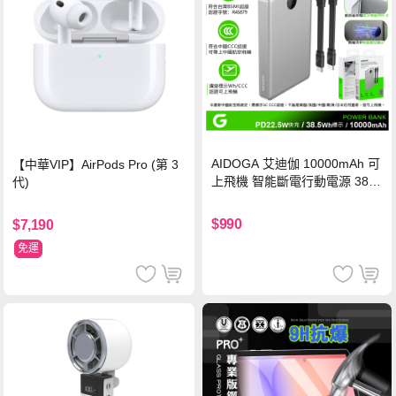
AIDOGA 艾迪伽 10000mAh 可
【中華VIP】AirPods Pro (第 3
上飛機 智能斷電行動電源 38.5
代)
Wh PD雙向快充充電線 鈦銀 台
灣BSMI/中國CCC/歐美CE/FCC
$990
$7,190
認證
免運