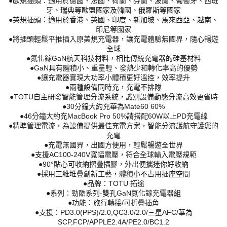
●歐規插頭：適用於德國、法國、荷蘭、芬蘭、波蘭、葡萄牙、西班
牙、瑞典等歐盟國家及韓國、俄羅斯等國家
●英規插頭：適用於香港、英國、印度、新加坡、馬來西亞、越南、
印尼等國家
●將插頭輕鬆平推插入原美規充電器，讓充電體驗無國界，隨心暢遊
全球
●氮化鎵GaN航天科技材料，相比傳統充電器的硅基材料
●GaN具有體積小、重量輕、發熱少和轉化率高的優勢
●讓充電器實現大功率小體積更好溫控，效率提升
●兩種設備同時充，充電不排隊
●TOTU自主研發智能管理分流系統，識別設備動態分流高效更省時
●30分鐘大約充華為Mate60 60%
●46分鐘大約充MacBook Pro 50%請搭配60W以上PD充電線
●精準管理電流，為設備提供最佳充電方案，智能分流護航守護您的
充電
●充電無國界，出國方便用，輕鬆暢遊全世界
●支援AC100-240V寬幅電壓，符合全球輸入電壓規範
●90°貼心可收納摺疊插腳，外出便攜迷你好收納
●採用三維堆疊創新工藝，體積小不占用插座空間
●品牌：TOTU 拓途
●系列：勁酷系列-雙孔GaN氮化鎵充電器組
●功能：旅行轉接/可折疊插角
●支援：PD3.0(PPS)/2.0,QC3.0/2.0/三星AFC/華為
SCP,FCP/APPLE2.4A/PE2.0/BC1.2