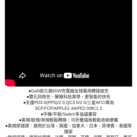
●GaN氮化鎵65W充電器全球萬用轉接旅充
●雙孔同時充，解鎖科技美學，更智能的快充
●支援PD3.0(PPS)/2.0,QC3.0/2.0/三星AFC/華為
SCP,FCP/APPLE2.4A/PE2.0/BC1.2
●手機/平板/Switch多協議兼容
●美規/歐規/英規輕鬆轉換｜可折疊插角輕鬆收納便攜
●美規原插頭：適用於台灣、美國、加拿大、日本、菲律賓、泰國等
國家