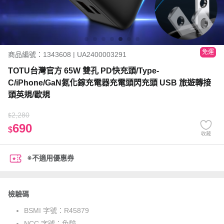
免運
商品編號：1343608 | UA2400003291
TOTU台灣官方 65W 雙孔 PD快充頭/Type-
C/iPhone/GaN氮化鎵充電器充電頭閃充頭 USB 旅遊轉接
頭英規/歐規
2,280
$
690
$
收藏
※不適用優惠券
檢驗碼
BSMI 字號：
R45879
NCC 字號：
免驗