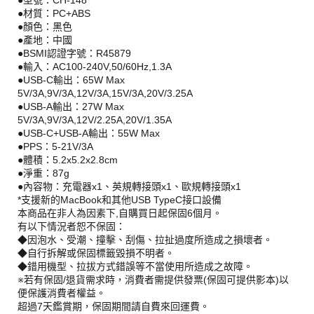
●型號：CH-148
●材質：PC+ABS
●顏色：黑色
●產地：中國
●BSMI認證字號：R45879
●輸入：AC100-240V,50/60Hz,1.3A
●USB-C輸出：65W Max
5V/3A,9V/3A,12V/3A,15V/3A,20V/3.25A
●USB-A輸出：27W Max
5V/3A,9V/3A,12V/2.25A,20V/1.35A
●USB-C+USB-A輸出：55W Max
●PPS：5-21V/3A
●體積：5.2x5.2x2.8cm
●淨重：87g
●內容物：充電器x1、英規轉接頭x1、歐規轉接頭x1
*支援新的MacBook和其他USB TypeC接口設備
本商品在非人為因素下,自購買日起保固6個月。
有以下情況者恕不保固：
◆因泡水、受潮、撞擊、刮傷、拉扯過度所造成之損壞者。
◆自行拆解或保固標籤毀損不明者。
◆錯用機型、拉拔方式錯誤等不當使用所造成之故障。
※若有保固/退貨需求時，消費者需提供發票(保固可提供影本)以
便保護消費者權益。
超過7天鑑賞期，保固期間請自費來回運費。