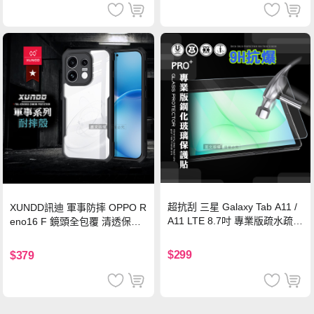
超抗刮 三星 Galaxy Tab A11 /
XUNDD訊迪 軍事防摔 OPPO R
A11 LTE 8.7吋 專業版疏水疏油
eno16 F 鏡頭全包覆 清透保護
9H鋼化玻璃膜 平板玻璃貼
殼 手機殼(夜幕黑)
$299
$379