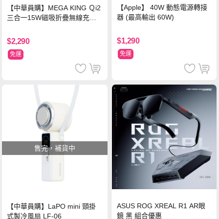
【Apple】 40W 動態電源轉接
【中華員購】MEGA KING Ｑi2
器 (最高輸出 60W)
三合一15W磁吸折疊無線充電
支架 黑
$1,290
$2,290
免運
免運
售完，補貨中
ASUS ROG XREAL R1 AR眼
【中華員購】LaPO mini 頸掛
鏡 黑 組合優惠
式製冷風扇 LF-06