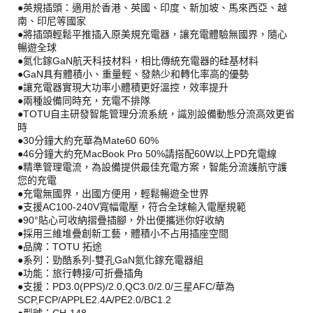
●英規插頭：適用於香港、英國、印度、新加坡、馬來西亞、越
南、印尼等國家
●將插頭輕鬆平推插入原美規充電器，讓充電體驗無國界，隨心
暢遊全球
●氮化鎵GaN航天科技材料，相比傳統充電器的硅基材料
●GaN具有體積小、重量輕、發熱少和轉化率高的優勢
●讓充電器實現大功率小體積更好溫控，效率提升
●兩種設備同時充，充電不排隊
●TOTU自主研發智能管理分流系統，識別設備動態分流高效更省
時
●30分鐘大約充華為Mate60 60%
●46分鐘大約充MacBook Pro 50%請搭配60W以上PD充電線
●精準管理電流，為設備提供最佳充電方案，智能分流護航守護
您的充電
●充電無國界，出國方便用，輕鬆暢遊全世界
●支援AC100-240V寬幅電壓，符合全球輸入電壓規範
●90°貼心可收納摺疊插腳，外出便攜迷你好收納
●採用三維堆疊創新工藝，體積小不占用插座空間
●品牌：TOTU 拓途
●系列：勁酷系列-雙孔GaN氮化鎵充電器組
●功能：旅行轉接/可折疊插角
●支援：PD3.0(PPS)/2.0,QC3.0/2.0/三星AFC/華為
SCP,FCP/APPLE2.4A/PE2.0/BC1.2