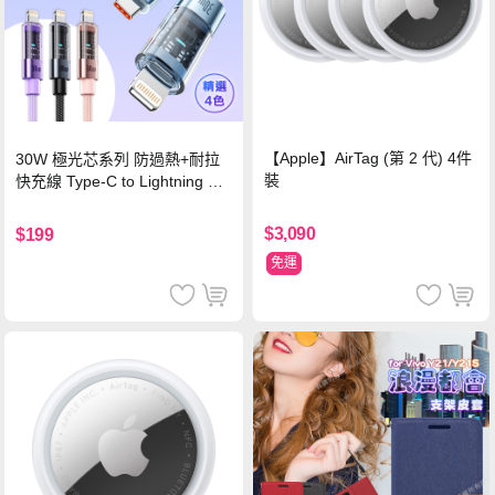
【Apple】AirTag (第 2 代) 4件
30W 極光芯系列 防過熱+耐拉
裝
快充線 Type-C to Lightning 傳
輸充電線(1.2M)黑色
$3,090
$199
免運