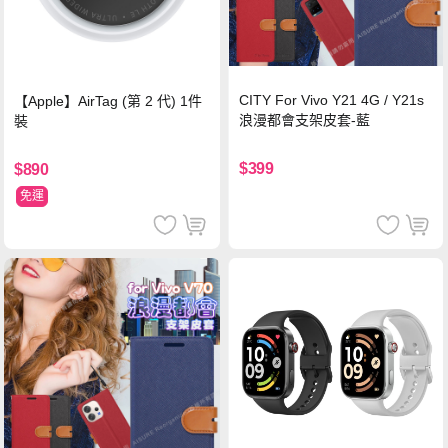
CITY For Vivo Y21 4G / Y21s
【Apple】AirTag (第 2 代) 1件
浪漫都會支架皮套-藍
裝
$399
$890
免運