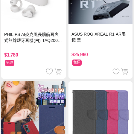
ASUS ROG XREAL R1 AR眼
PHILIPS AI麥克風長續航耳夾
鏡 黑
式無線藍牙耳機(白)-TAQ2000
WT
$25,990
$1,780
免運
免運