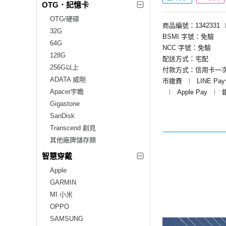
OTG．記憶卡
OTG/硬碟
商品編號：1342331
32G
BSMI 字號：免驗
64G
NCC 字號：免驗
128G
配送方式：宅配
256G以上
付款方式：信用卡一
ADATA 威剛
市繳費
︱
LINE Pa
Apacer宇瞻
︱
Apple Pay
︱
Gigastone
SanDisk
Transcend 創見
其他廠牌儲存類
智慧穿戴
Apple
GARMIN
MI 小米
OPPO
SAMSUNG