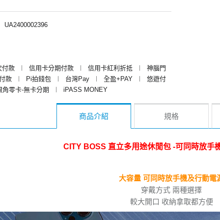
︱
UA2400002396
次付款
︱
信用卡分期付款
︱
信用卡紅利折抵
︱
神腦門
y付款
︱
Pi拍錢包
︱
台灣Pay
︱
全盈+PAY
︱
悠遊付
銀角零卡-無卡分期
︱
iPASS MONEY
商品介紹
規格
CITY BOSS 直立多用途休閒包 -可同時放
大容量 可同時放手機及行動電
穿戴方式 兩種選擇
較大開口 收納拿取都方便