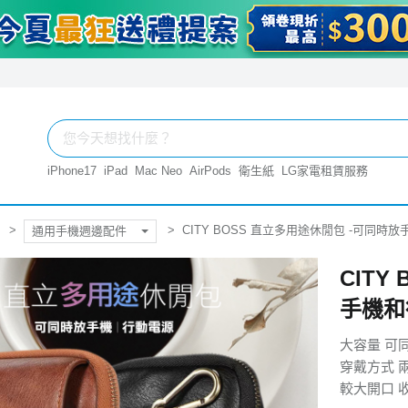
iPhone17
iPad
Mac Neo
AirPods
衛生紙
LG家電租賃服務
CITY BOSS 直立多用途休閒包 -可同時
通用手機週邊配件
CITY
手機和
大容量 可
穿戴方式 
較大開口 