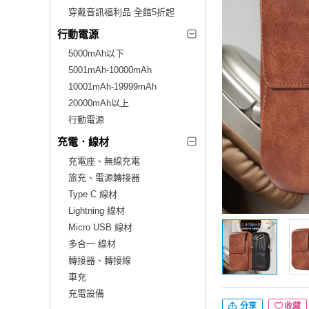
穿戴音訊福利品 全館5折起
行動電源
5000mAh以下
5001mAh-10000mAh
10001mAh-19999mAh
20000mAh以上
行動電源
充電．線材
充電座、無線充電
旅充、電源轉接器
Type C 線材
Lightning 線材
Micro USB 線材
多合一 線材
轉接器、轉接線
車充
充電設備
分享
收藏