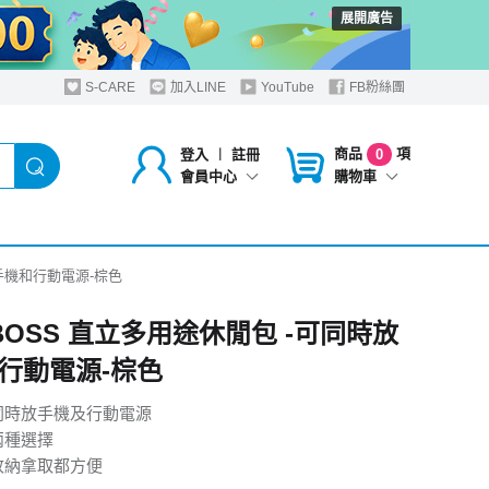
展開廣告
S-CARE
加入LINE
YouTube
FB粉絲團
商品
項
登入
︱
註冊
0
購物車
會員中心
放手機和行動電源-棕色
 BOSS 直立多用途休閒包 -可同時放
行動電源-棕色
同時放手機及行動電源
兩種選擇
收納拿取都方便