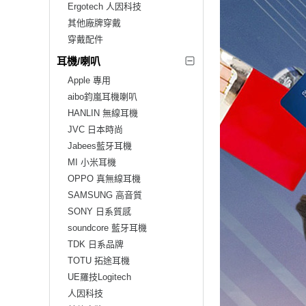
Ergotech 人因科技
其他廠牌穿戴
穿戴配件
耳機/喇叭
Apple 專用
aibo鈞嵐耳機喇叭
HANLIN 無線耳機
JVC 日本時尚
Jabees藍牙耳機
MI 小米耳機
OPPO 真無線耳機
SAMSUNG 高音質
SONY 日系質感
soundcore 藍牙耳機
TDK 日系品牌
TOTU 拓途耳機
UE羅技Logitech
人因科技