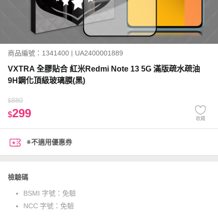
商品編號：1341400 | UA2400001889
VXTRA 全膠貼合 紅米Redmi Note 13 5G 滿版疏水疏油
9H鋼化頂級玻璃膜(黑)
880
$
299
$
收藏
※不適用優惠券
檢驗碼
BSMI 字號：
免驗
NCC 字號：
免驗