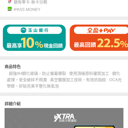
銀角零卡-無卡分期
iPASS MONEY
商品特色
‧ 超強9H鋼化玻璃，防止螢幕爆裂 ‧ 使用頂級原料優質加工 ‧ 鋼化
處理，安全破碎不飛濺 ‧ 真空鍍膜加工技術，有效抗指紋 ‧ OCA光
學膠，好貼完美平整化無氣泡
詳細介紹