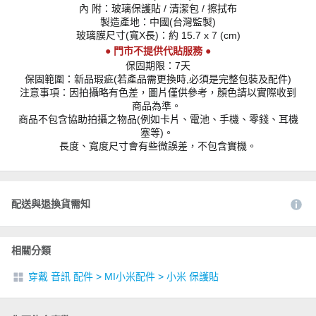
內 附：玻璃保護貼 / 清潔包 / 擦拭布
製造產地：中國(台灣監製)
玻璃膜尺寸(寬X長)：約 15.7 x 7 (cm)
● 門市不提供代貼服務 ●
保固期限：7天
保固範圍：新品瑕疵(若產品需更換時,必須是完整包裝及配件)
注意事項：因拍攝略有色差，圖片僅供參考，顏色請以實際收到
商品為準。
商品不包含協助拍攝之物品(例如卡片、電池、手機、零錢、耳機
塞等)。
長度、寬度尺寸會有些微誤差，不包含實機。
配送與退換貨需知
相關分類
穿戴 音訊 配件
>
MI小米配件
>
小米 保護貼