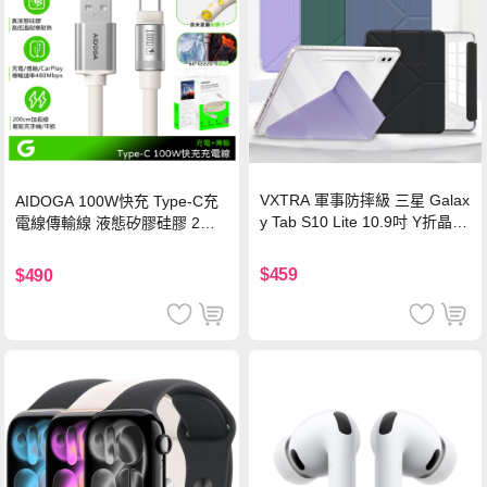
VXTRA 軍事防摔級 三星 Galax
AIDOGA 100W快充 Type-C充
y Tab S10 Lite 10.9吋 Y折晶透
電線傳輸線 液態矽膠硅膠 2M
背蓋立架皮套 含筆槽(經典黑)
支援iPhone17/安卓/手機/平板
$459
$490