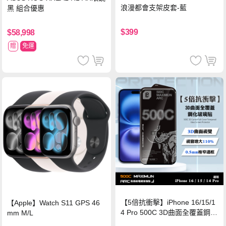
浪漫都會支架皮套-藍
黑 組合優惠
$399
$58,998
贈
免運
【5倍抗衝擊】iPhone 16/15/1
【Apple】Watch S11 GPS 46
4 Pro 500C 3D曲面全覆蓋鋼化
mm M/L
玻璃貼 0.5mm極窄邊框 防指紋