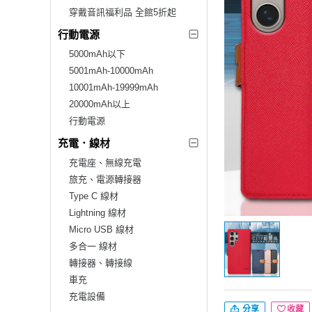
穿戴音訊福利品 全館5折起
行動電源
5000mAh以下
5001mAh-10000mAh
10001mAh-19999mAh
20000mAh以上
行動電源
充電．線材
充電座、無線充電
旅充、電源轉接器
Type C 線材
Lightning 線材
Micro USB 線材
多合一 線材
轉接器、轉接線
車充
充電設備
分享
收藏