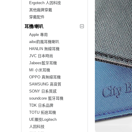
Ergotech 人因科技
其他廠牌穿戴
穿戴配件
耳機/喇叭
Apple 專用
aibo鈞嵐耳機喇叭
HANLIN 無線耳機
JVC 日本時尚
Jabees藍牙耳機
MI 小米耳機
OPPO 真無線耳機
SAMSUNG 高音質
SONY 日系質感
soundcore 藍牙耳機
TDK 日系品牌
TOTU 拓途耳機
UE羅技Logitech
人因科技