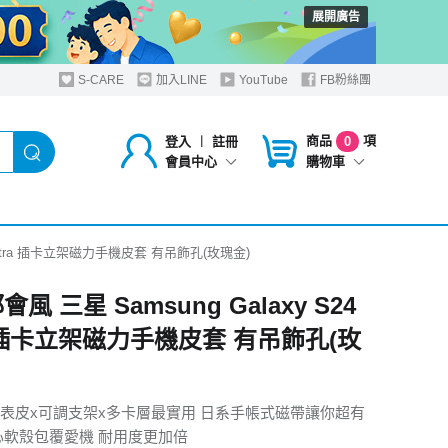
展開廣告
S-CARE
加入LINE
YouTube
FB粉絲團
商品
項
登入
︱
註冊
0
購物車
會員中心
24 Ultra 插卡立架磁力手機皮套 有吊飾孔(玫瑰金)
會風 三星 Samsung Galaxy S24
ra 插卡立架磁力手機皮套 有吊飾孔(玫
表皮x可調支架x多卡層最實用 日系手帳式磁帶讓你超有
糖心軟殼包覆愛機 耐用度更加倍