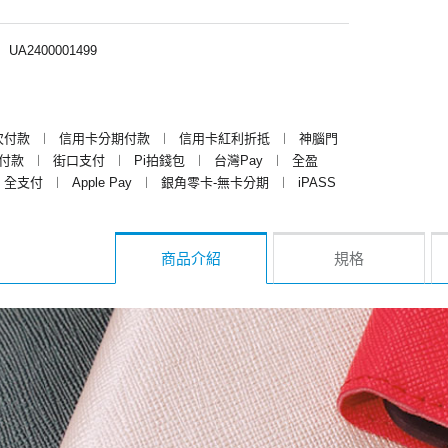
︱
UA2400001499
次付款
︱
信用卡分期付款
︱
信用卡紅利折抵
︱
神腦門
y付款
︱
街口支付
︱
Pi拍錢包
︱
台灣Pay
︱
全盈
全支付
︱
Apple Pay
︱
銀角零卡-無卡分期
︱
iPASS
商品介紹
規格