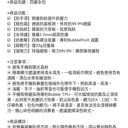
※商品包邊：四邊全包
※商品功能：
☑️ 【防手滑】側邊斜紋提升抓握力
☑️ 【極抗菌】通過抗菌檢測，有效抗99.9%細菌
☑️ 【抗指紋】霧面抗污背板、抵禦指紋
☑️ 【全保護】螢幕1.5mm超高防護
☑️ 【抗衝擊】四角硬派氣囊，專利BubblePro® 減震
☑️ 【超輕巧】僅33g羽量級
☑️ 【強吸力】特強磁吸，吸力8N-9N，勝原廠保護殼
※注意事項：
⦿ 避免手機殼陽光直射
⦿ 簡單髒污建議使用清水清洗、一般濕紙巾擦拭，避免使用含有
酒精、漂白水等有機溶劑。
⦿ 避免將手機殼暴露在極端外在條件下，例如高溫、高濕。
⦿ 油膩、手汗、抽菸等皆也可能使手機殼玷污。
⦿ 手機殼側邊採用專利Bubble TPU，可大幅增加抗震及止滑效
果，此材質不具備抗汙效果，若沾染色素、髒污(EX：口紅、牛
仔褲色素、包包內髒污)，將不易清潔、甚至無法完全清理掉髒
污，擔心染色明顯的消費者，建議選擇深色款式。
※商品備註：
⦿ 依螢幕與解析度不同，圖片顏色略有不同，請以實品顏色為