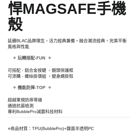
悍MAGSAFE手機
殼
延續BLAC品牌理念，活力經典兼備。融合潮流經典，完美平衡
風格與性能
✧ 玩轉搭配-FUN ✧
可搭配 - 鋁合金按鍵 、鏡頭保護框
可添購 - 螺絲掛環組 ，變身繩掛殼
✧ 機能防摔-TOP ✧
超越軍規防摔等級
通過抗菌檢測
專利BubblePro減震科技材料
※商品材質：TPU(BubblePro)+霧面半透明PC