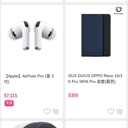
DUX DUCIS OPPO Reno 16/1
【Apple】AirPods Pro (第 3
6 Pro SKIN Pro 皮套(藍色)
代)
$350
$7,115
免運