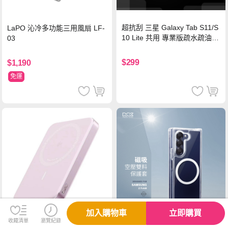
超抗刮 三星 Galaxy Tab S11/S
LaPO 沁冷多功能三用風扇 LF-
10 Lite 共用 專業版疏水疏油9
03
H鋼化玻璃膜 平板玻璃貼
$299
$1,190
免運
加入購物車
立即購買
收藏清單
瀏覽紀錄