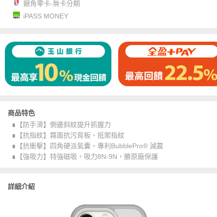
銀角零卡-無卡分期
iPASS MONEY
商品特色
∎【防手滑】側邊斜紋提升抓握力
∎【抗指紋】霧面抗污背板、抵禦指紋
∎【抗衝擊】四角硬派氣囊，專利BubblePro® 減震
∎【強吸力】特強磁吸，吸力8N-9N，勝原廠保護
詳細介紹