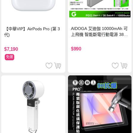
AIDOGA 艾迪伽 10000mAh 可
【中華VIP】AirPods Pro (第 3
上飛機 智能斷電行動電源 38.5
代)
Wh PD雙向快充充電線 鈦銀 台
灣BSMI/中國CCC/歐美CE/FCC
$990
$7,190
認證
免運