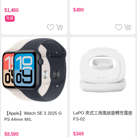
硅膠 2M 支援iPhone17/安卓/手
機/平板/筆電
$490
$1,480
免運
LaPO 夾式三用風扇旋轉充電座
【Apple】Watch SE 3 2025 G
FS-02
PS 44mm M/L
$349
$8,590