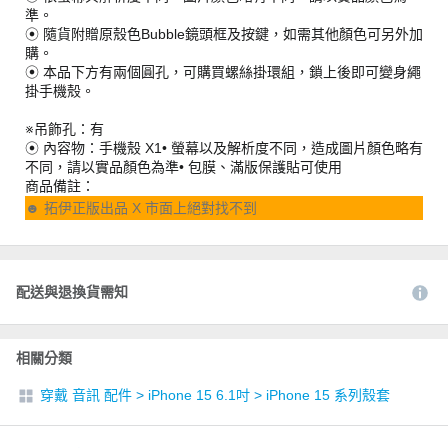
準。
⦿ 隨貨附贈原殼色Bubble鏡頭框及按鍵，如需其他顏色可另外加
購。
⦿ 本品下方有兩個圓孔，可購買螺絲掛環組，鎖上後即可變身繩
掛手機殼。
※吊飾孔：有
⦿ 內容物：手機殼 X1• 螢幕以及解析度不同，造成圖片顏色略有
不同，請以實品顏色為準• 包膜、滿版保護貼可使用
商品備註：
☻ 拓伊正版出品 X 市面上絕對找不到
配送與退換貨需知
相關分類
穿戴 音訊 配件
>
iPhone 15 6.1吋
>
iPhone 15 系列殼套