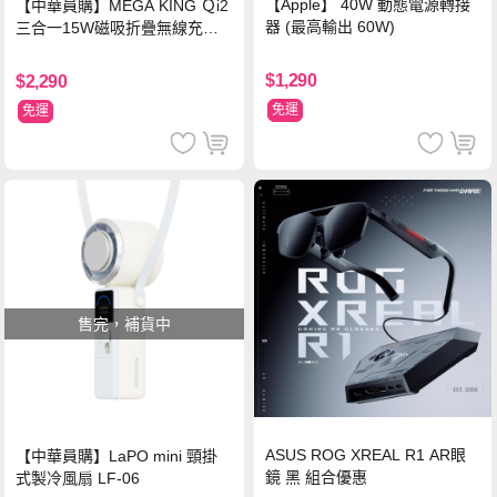
【Apple】 40W 動態電源轉接
【中華員購】MEGA KING Ｑi2
器 (最高輸出 60W)
三合一15W磁吸折疊無線充電
支架 黑
$1,290
$2,290
免運
免運
售完，補貨中
ASUS ROG XREAL R1 AR眼
【中華員購】LaPO mini 頸掛
鏡 黑 組合優惠
式製冷風扇 LF-06