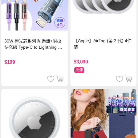
【Apple】AirTag (第 2 代) 4件
30W 極光芯系列 防過熱+耐拉
裝
快充線 Type-C to Lightning 傳
輸充電線(1.2M)黑色
$3,090
$199
免運