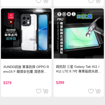
超抗刮 三星 Galaxy Tab A11 /
XUNDD訊迪 軍事防摔 OPPO R
A11 LTE 8.7吋 專業版疏水疏油
eno16 F 鏡頭全包覆 清透保護
9H鋼化玻璃膜 平板玻璃貼
殼 手機殼(夜幕黑)
$299
$379