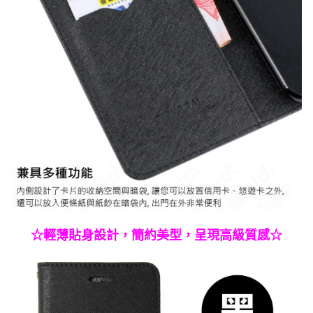
☆輕薄貼身設計，簡約美型，呈現高級質感☆