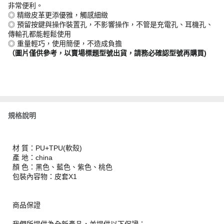
非常便利。
◎ 精緻皮革更添優雅，觸感細緻
◎ 預留按鍵與操作裝置孔，不影響操作，不管是充電孔、耳機孔、
傳輸孔都能輕鬆使用
◎ 重量輕巧，使用簡便，不造成負擔
（圖片僅供參考，以賣場標題型號出貨，請務必確認型號再購買)
規格說明
材 質：PU+TPU(軟殼)
產 地：china
顏 色：黑色、藍色、紫色、桃色
包裝內容物：皮套X1
商品保證