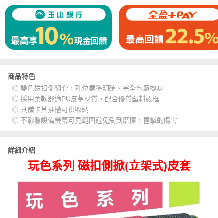
商品特色
◎ 雙色磁扣側翻套，孔位標準明確、完全包覆機身
◎ 採用柔軟舒適PU皮革材質，配合優質塑料殼框
◎ 具備卡片插槽可供收納
◎ 不影響設備螢幕可見範圍避免受到磨擦，撞擊的傷害
詳細介紹
玩色系列 磁扣側掀(立架式)皮套