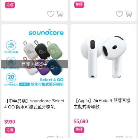
免運
免運
售完，補貨中
【Apple】AirPods 4 藍芽耳機
【中華員購】soundcore Select
主動式降噪款
4 GO 防水可攜式藍牙喇叭
$5,690
$990
免運
免運