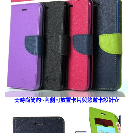
☆
時尚簡約~內側可放置卡片與悠遊卡
設計☆