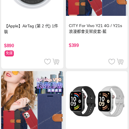
CITY For Vivo Y21 4G / Y21s
【Apple】AirTag (第 2 代) 1件
浪漫都會支架皮套-藍
裝
$399
$890
免運