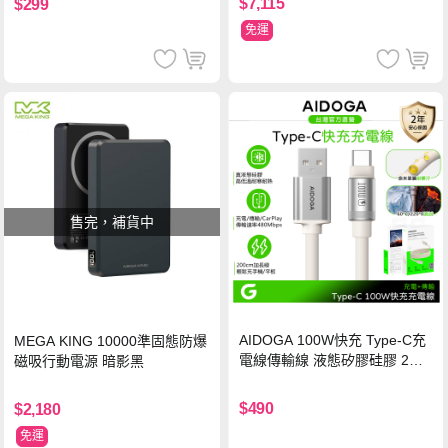
$7,115
$299
免運
售完，補貨中
AIDOGA 100W快充 Type-C充
MEGA KING 10000準固態防爆
電線傳輸線 液態矽膠硅膠 2M
磁吸行動電源 暗影黑
支援iPhone17/安卓/手機/平板
$490
$2,180
免運