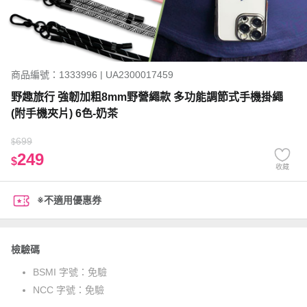
商品編號：1333996 | UA2300017459
野趣旅行 強韌加粗8mm野營繩款 多功能調節式手機掛繩
(附手機夾片) 6色-奶茶
699
$
249
$
收藏
※不適用優惠券
檢驗碼
BSMI 字號：
免驗
NCC 字號：
免驗