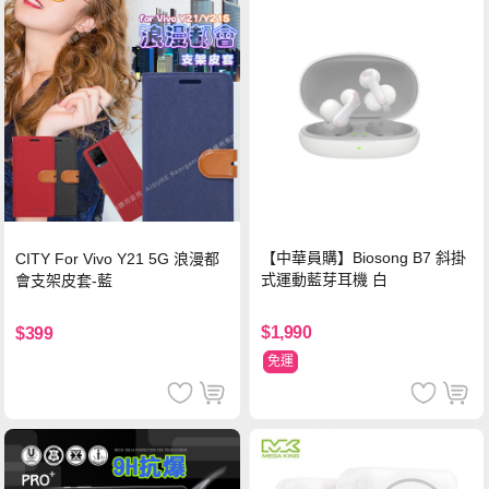
【中華員購】Biosong B7 斜掛
CITY For Vivo Y21 5G 浪漫都
式運動藍芽耳機 白
會支架皮套-藍
$1,990
$399
免運