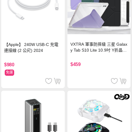
VXTRA 軍事防摔級 三星 Galax
【Apple】 240W USB-C 充電
y Tab S10 Lite 10.9吋 Y折晶透
連接線 (2 公尺) 2024
背蓋立架皮套 含筆槽(經典黑)
$459
$980
免運