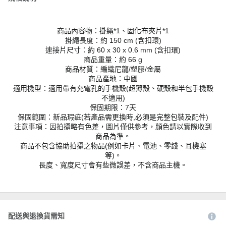
商品內容物：掛繩*1、固化布夾片*1
掛繩長度：約 150 cm (含扣環)
連接片尺寸：約 60 x 30 x 0.6 mm (含扣環)
商品重量：約 66 g
商品材質：編織尼龍/塑膠/金屬
商品產地：中國
適用機型：適用帶有充電孔的手機殼(超薄殼、硬殼和半包手機殼
不適用)
保固期限：7天
保固範圍：新品瑕疵(若產品需更換時,必須是完整包裝及配件)
注意事項：因拍攝略有色差，圖片僅供參考，顏色請以實際收到
商品為準。
商品不包含協助拍攝之物品(例如卡片、電池、零錢、耳機塞
等)。
長度、寬度尺寸會有些微誤差，不含商品主機。
配送與退換貨需知