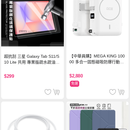
【中華員購】MEGA KING 100
超抗刮 三星 Galaxy Tab S11/S
00 多合一固態磁吸防爆行動電
10 Lite 共用 專業版疏水疏油9H
源 冰曜白
鋼化玻璃膜 平板玻璃貼
$2,880
$299
免運