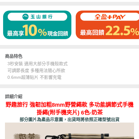
商品特色
3秒安裝 適用大部分手機殼款式
可調節長度 多種用法隨心所欲
0.6mm超薄貼片 不影響充電
詳細介紹
野趣旅行 強韌加粗8mm野營繩款 多功能調節式手機
掛繩(附手機夾片) 6色-奶茶
部分圖片為產品示意圖，出貨時將依照正確型號出貨