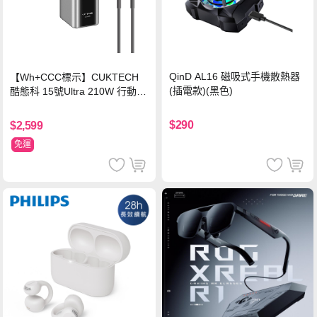
QinD AL16 磁吸式手機散熱器
【Wh+CCC標示】CUKTECH
(插電款)(黑色)
酷態科 15號Ultra 210W 行動電
源 20000mAh (PB200U) -灰色
$290
$2,599
免運