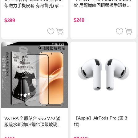
款 尼龍織紋回環替換手環錶帶-
架磁力手機皮套 有吊飾孔(承諾
珍珠粉
黑)
$249
$399
【Apple】AirPods Pro (第 3
VXTRA 全膠貼合 vivo V70 滿
代)
版疏水疏油9H鋼化頂級玻璃貼
保護貼(黑)