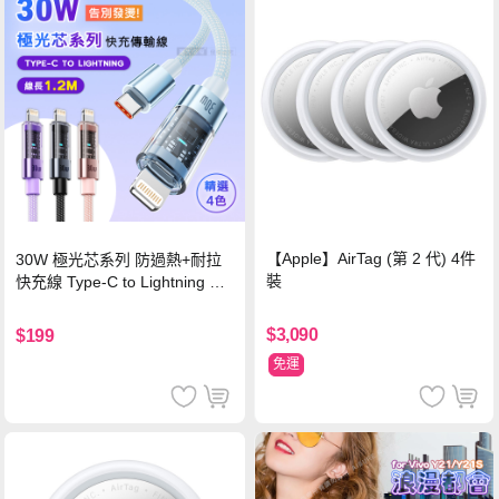
【Apple】AirTag (第 2 代) 4件
30W 極光芯系列 防過熱+耐拉
裝
快充線 Type-C to Lightning 傳
輸充電線(1.2M)黑色
$3,090
$199
免運