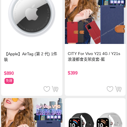
CITY For Vivo Y21 4G / Y21s
【Apple】AirTag (第 2 代) 1件
浪漫都會支架皮套-藍
裝
$399
$890
免運