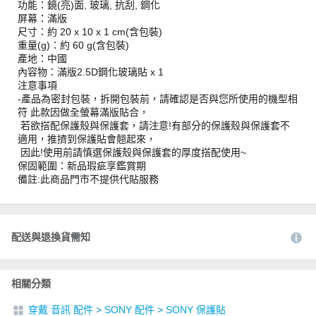
功能：鏡(亮)面, 玻璃, 抗刮, 鋼化
屏幕：滿版
尺寸：約 20 x 10 x 1 cm(含包裝)
重量(g)：約 60 g(含包裝)
產地：中國
內容物：滿版2.5D鋼化玻璃貼 x 1
注意事項
-產品為密封包裝，拆開包裝前，請確認是否與您所使用的機型相
符 此款因做全螢幕滿版貼合，
若欲搭配保護殼與保護套，請注意!有部分的保護殼與保護套不
適用，推擠到保護貼會翹起來，
因此!使用前請慎選保護殼與保護套的厚度搭配使用~
保固範圍：新品瑕疵享鑑賞期
備註:此商品門市不提供代貼服務
配送與退換貨需知
相關分類
穿戴 音訊 配件
>
SONY 配件
>
SONY 保護貼