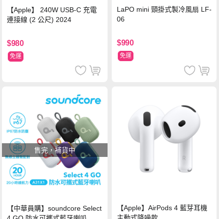
LaPO mini 頸掛式製冷風扇 LF-
【Apple】 240W USB-C 充電
06
連接線 (2 公尺) 2024
$990
$980
免運
免運
售完，補貨中
【Apple】AirPods 4 藍芽耳機
【中華員購】soundcore Select
主動式降噪款
4 GO 防水可攜式藍牙喇叭