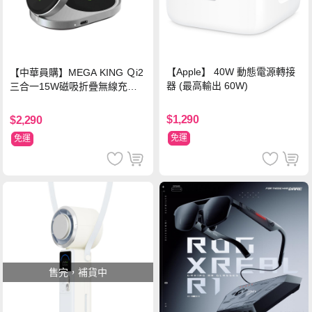
【Apple】 40W 動態電源轉接
【中華員購】MEGA KING Ｑi2
器 (最高輸出 60W)
三合一15W磁吸折疊無線充電
支架 黑
$1,290
$2,290
免運
免運
售完，補貨中