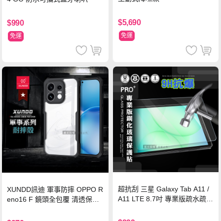
$5,690
$990
免運
免運
超抗刮 三星 Galaxy Tab A11 /
XUNDD訊迪 軍事防摔 OPPO R
A11 LTE 8.7吋 專業版疏水疏油
eno16 F 鏡頭全包覆 清透保護
9H鋼化玻璃膜 平板玻璃貼
殼 手機殼(夜幕黑)