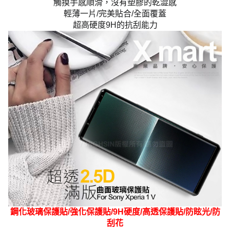
觸摸手感順滑，沒有塑膠的乾澀感
輕薄一片/完美貼合/全面覆蓋
超高硬度9H的抗刮能力
鋼化玻璃保護貼/強化保護貼/9H硬度/高透保護貼/防眩光/防
刮花