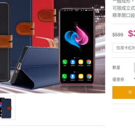
一體成形，
可摺成立式
精準開口設
$
$599
信用卡紅
數量
優惠券