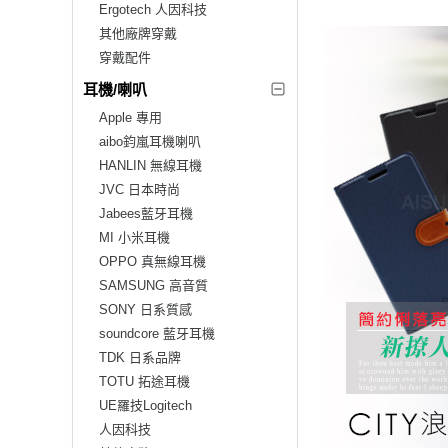
Ergotech 人因科技
其他廠牌穿戴
穿戴配件
耳機/喇叭
Apple 專用
aibo鈞嵐耳機喇叭
HANLIN 無線耳機
JVC 日本時尚
Jabees藍牙耳機
MI 小米耳機
OPPO 真無線耳機
SAMSUNG 高音質
SONY 日系質感
soundcore 藍牙耳機
TDK 日系品牌
TOTU 拓途耳機
UE羅技Logitech
人因科技