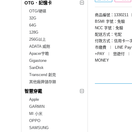
OTG．記憶卡
OTG/硬碟
商品編號：1330211
32G
BSMI 字號：免驗
64G
NCC 字號：免驗
128G
配送方式：宅配
256G以上
付款方式：信用卡一
ADATA 威剛
市繳費
︱
LINE Pa
Apacer宇瞻
+PAY
︱
悠遊付
︱
MONEY
Gigastone
SanDisk
Transcend 創見
其他廠牌儲存類
智慧穿戴
Apple
GARMIN
MI 小米
OPPO
SAMSUNG