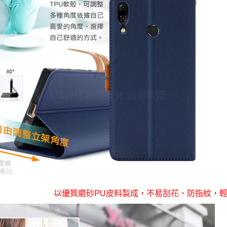
以優質磨砂PU皮料製成，不易刮花、防指紋，