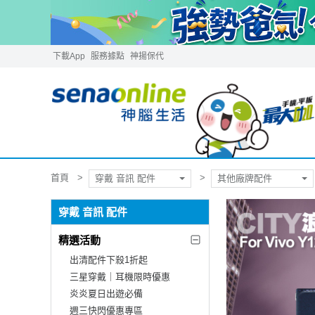
下載App
服務據點
神揚保代
首頁
穿戴 音訊 配件
其他廠牌配件
穿戴 音訊 配件
精選活動
出清配件下殺1折起
三星穿戴｜耳機限時優惠
炎炎夏日出遊必備
週三快閃優惠專區