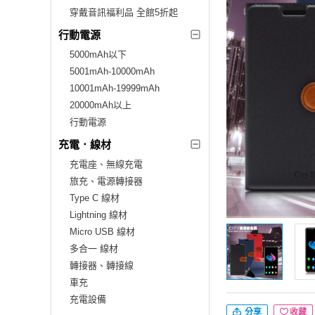
穿戴音訊福利品 全館5折起
行動電源
5000mAh以下
5001mAh-10000mAh
10001mAh-19999mAh
20000mAh以上
行動電源
充電．線材
充電座、無線充電
旅充、電源轉接器
Type C 線材
Lightning 線材
Micro USB 線材
多合一 線材
轉接器、轉接線
車充
充電設備
分享
收藏