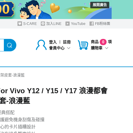
展開廣告
S-CARE
加入LINE
YouTube
FB粉絲團
商品
項
登入
︱
註冊
0
購物車
會員中心
漫都會支架皮套-浪漫藍
For Vivo Y12 / Y15 / Y17 浪漫都會
套-浪漫藍
經典搭配
護避免機身刮傷及碰撞
心的卡片插糟設計