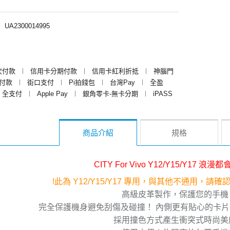
︱
UA2300014995
次付款
︱
信用卡分期付款
︱
信用卡紅利折抵
︱
神腦門
y付款
︱
街口支付
︱
Pi拍錢包
︱
台灣Pay
︱
全盈
全支付
︱
Apple Pay
︱
銀角零卡-無卡分期
︱
iPASS
商品介紹
規格
CITY For Vivo Y12/Y15/Y17 浪
!此為 Y12/Y15/Y17 專用，與其他不通用，請
高級皮革製作，保護您的手機
完全保護機身避免刮傷及碰撞！ 內側更有貼心的卡
採用撞色方式產生衝突式時尚美