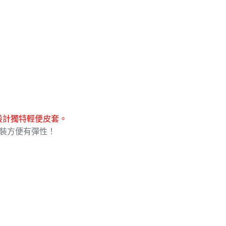
設計獨特輕便皮套。
拆裝方便有彈性！