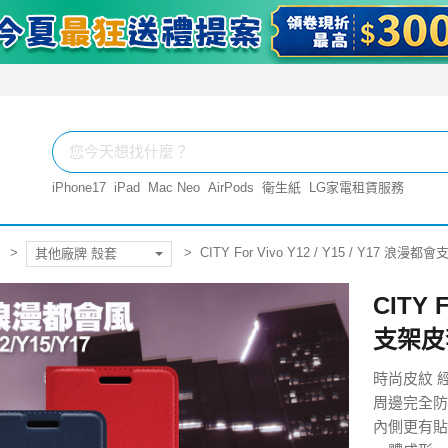
iPhone17
iPad
Mac Neo
AirPods
衛生紙
LG家電租賃服務
CITY For Vivo Y12 / Y15 / Y17 浪
其他廠牌 殼套
CITY 
支架皮
時尚皮紋 
周邊完全防
內側更有貼