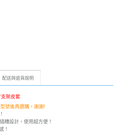
配送與退貨說明
漫都會支架皮套
確認型號後再選購，謝謝!
！
片插糟設計，使用超方便！
感！