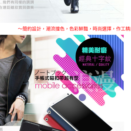
～簡約設計，潮流撞色，色彩鮮豔，時尚選擇，作工精