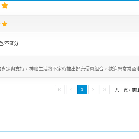
色/不區分
的肯定與支持，神腦生活將不定時推出好康優惠組合，歡迎您常常至
1
共
1
頁，前