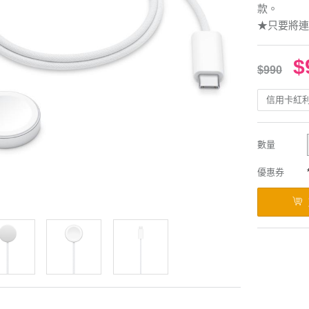
款。
★只要將連
$
$990
信用卡紅
數量
優惠券