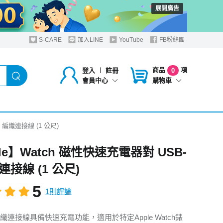
展開廣告
S-CARE
加入LINE
YouTube
FB粉絲團
商品
項
登入
︱
註冊
0
購物車
會員中心
 編織連接線 (1 公尺)
le】Watch 磁性快速充電器對 USB-
連接線 (1 公尺)
5
1則評論
織連接線具備快速充電功能，適用於特定Apple Watch錶