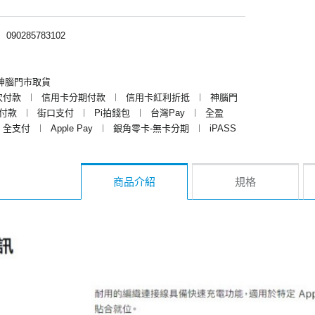
︱
090285783102
神腦門市取貨
次付款
︱
信用卡分期付款
︱
信用卡紅利折抵
︱
神腦門
y付款
︱
街口支付
︱
Pi拍錢包
︱
台灣Pay
︱
全盈
全支付
︱
Apple Pay
︱
銀角零卡-無卡分期
︱
iPASS
商品介紹
規格