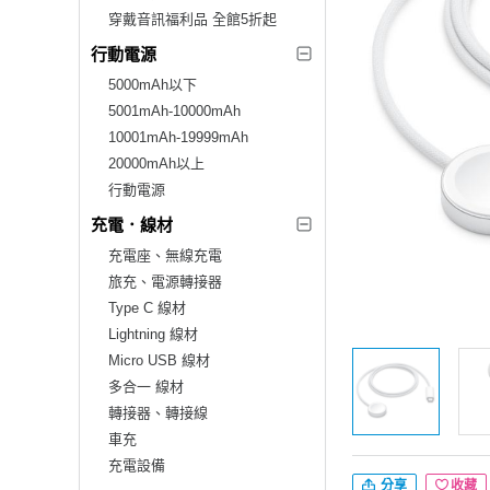
穿戴音訊福利品 全館5折起
行動電源
5000mAh以下
5001mAh-10000mAh
10001mAh-19999mAh
20000mAh以上
行動電源
充電．線材
充電座、無線充電
旅充、電源轉接器
Type C 線材
Lightning 線材
Micro USB 線材
多合一 線材
轉接器、轉接線
車充
充電設備
分享
收藏