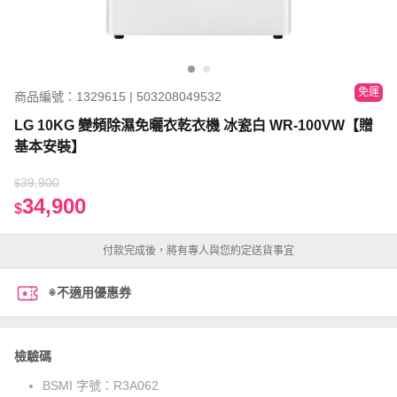
免運
商品編號：1329615 | 503208049532
LG 10KG 變頻除濕免曬衣乾衣機 冰瓷白 WR-100VW【贈
基本安裝】
39,900
$
34,900
$
付款完成後，將有專人與您約定送貨事宜
※不適用優惠券
檢驗碼
BSMI 字號：
R3A062