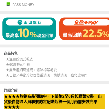
iPASS MONEY
商品特色
★溫和除濕式乾衣
★60度殺菌行程
★雙重極細密濾網，濾除棉絮毛髮
★自動／手動冷凝器雙重清潔、筒槽清潔、強化玻璃門
詳細介紹
★★★★熱銷商品預購中，下單後2至6週起聯繫安裝，出
貨後自物流人員聯繫約定配送起算一個月內需安裝完畢
★★★★