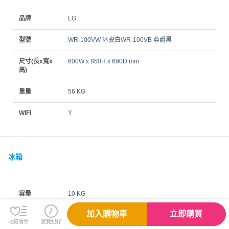
品牌
LG
型號
WR-100VW 冰瓷白WR-100VB 尊爵黑
尺寸(長x寬x
600W x 850H x 690D mm
高)
重量
56 KG
WIFI
Y
冰箱
容量
10 KG
加入購物車
立即購買
收藏清單
瀏覽紀錄