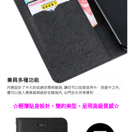
☆輕薄貼身設計，簡約美型，呈現高級質感☆