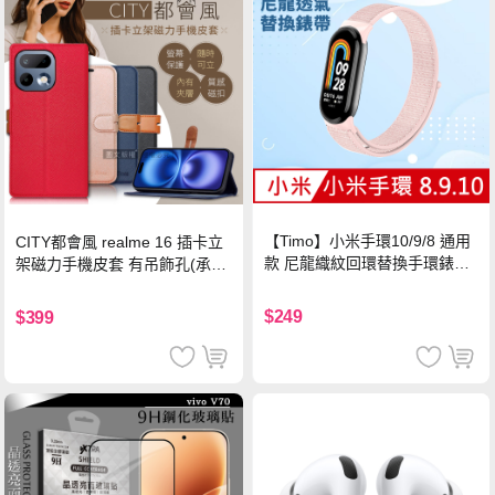
【Timo】小米手環10/9/8 通用
CITY都會風 realme 16 插卡立
款 尼龍織紋回環替換手環錶帶-
架磁力手機皮套 有吊飾孔(承諾
珍珠粉
黑)
$249
$399