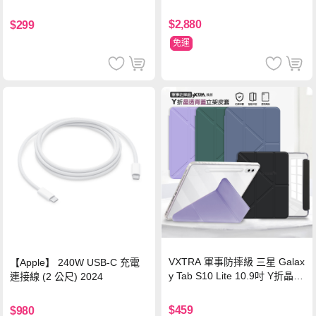
源 冰曜白
鋼化玻璃膜 平板玻璃貼
$2,880
$299
免運
VXTRA 軍事防摔級 三星 Galax
【Apple】 240W USB-C 充電
y Tab S10 Lite 10.9吋 Y折晶透
連接線 (2 公尺) 2024
背蓋立架皮套 含筆槽(經典黑)
$459
$980