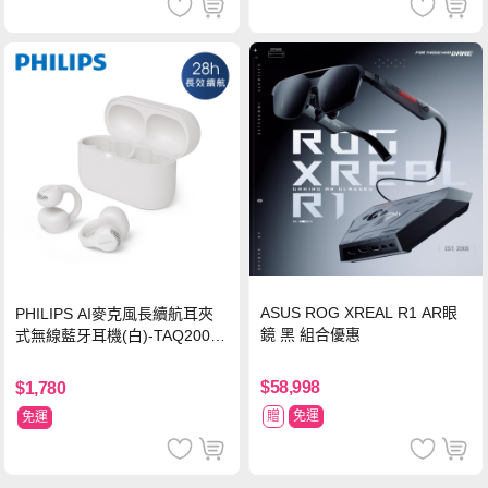
ASUS ROG XREAL R1 AR眼
PHILIPS AI麥克風長續航耳夾
鏡 黑 組合優惠
式無線藍牙耳機(白)-TAQ2000
WT
$58,998
$1,780
贈
免運
免運