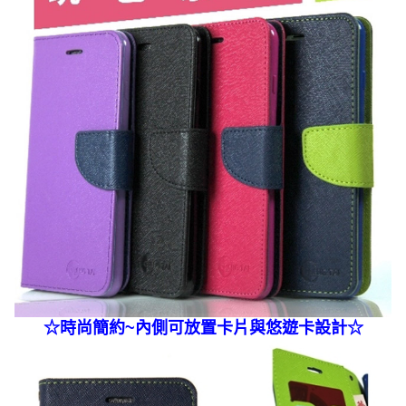
☆
時尚簡約~內側可放置卡片與悠遊卡
設計☆