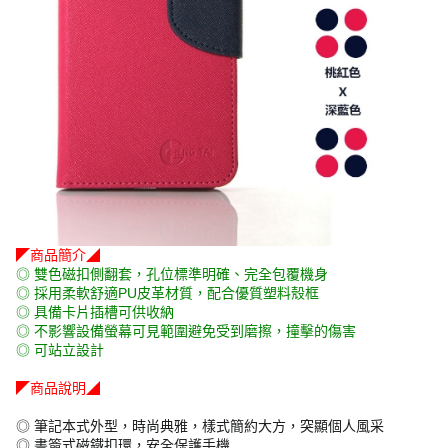
◤商品簡介◢
◎ 雙色磁扣側翻套，孔位標準明確、完全包覆機身
◎ 採用柔軟舒適PU皮革材質，配合優質塑料殼框
◎ 具備卡片插槽可供收納
◎ 不影響設備螢幕可見範圍避免受到磨擦，撞擊的傷害
◎ 可站立設計
◤商品說明◢
◎ 筆記本式外型，時尚典雅，樣式簡約大方，突顯個人風采
◎ 書簽式磁鐵扣環，安全保護手機