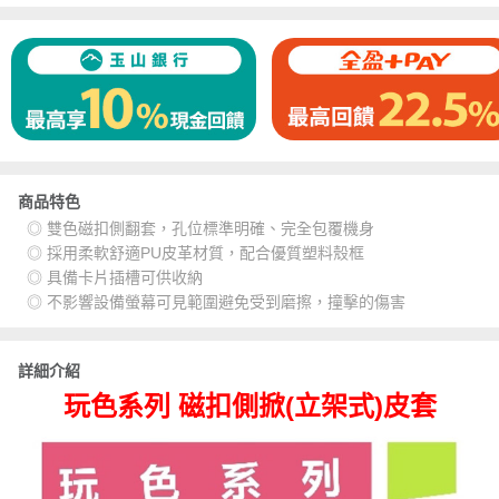
商品特色
◎ 雙色磁扣側翻套，孔位標準明確、完全包覆機身
◎ 採用柔軟舒適PU皮革材質，配合優質塑料殼框
◎ 具備卡片插槽可供收納
◎ 不影響設備螢幕可見範圍避免受到磨擦，撞擊的傷害
詳細介紹
玩色系列 磁扣側掀(立架式)皮套