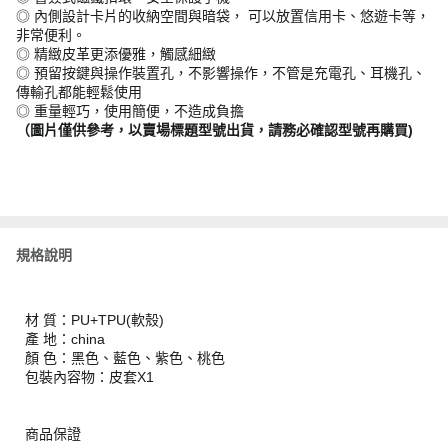
◎ 內側設計卡片的收納空間與暗袋， 可以放置信用卡、悠遊卡等，
非常便利。
◎ 精緻皮革更添優雅，觸感細緻
◎ 預留按鍵與操作裝置孔，不影響操作，不管是充電孔、耳機孔、
傳輸孔都能輕鬆使用
◎ 重量輕巧，使用簡便，不造成負擔
（圖片僅供參考，以賣場標題型號出貨，請務必確認型號再購買)
規格說明
材 質：PU+TPU(軟殼)
產 地：china
顏 色：黑色、藍色、紫色、桃色
包裝內容物：皮套X1
商品保證