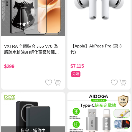
【Apple】AirPods Pro (第 3
VXTRA 全膠貼合 vivo V70 滿
代)
版疏水疏油9H鋼化頂級玻璃貼
保護貼(黑)
$7,115
$299
免運
售完，補貨中