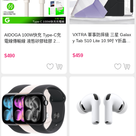
VXTRA 軍事防摔級 三星 Galax
AIDOGA 100W快充 Type-C充
y Tab S10 Lite 10.9吋 Y折晶透
電線傳輸線 液態矽膠硅膠 2M
背蓋立架皮套 含筆槽(經典黑)
支援iPhone17/安卓/手機/平板
$459
$490