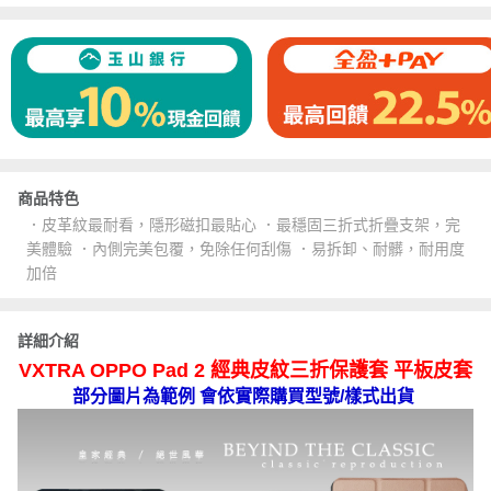
商品特色
．皮革紋最耐看，隱形磁扣最貼心 ．最穩固三折式折疊支架，完
美體驗 ．內側完美包覆，免除任何刮傷 ．易拆卸、耐髒，耐用度
加倍
詳細介紹
VXTRA OPPO Pad 2 經典皮紋三折保護套 平板皮套
部分圖片為範例 會依實際購買型號/樣式出貨