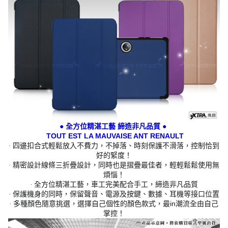
● 全方位精湛工藝 締造非凡品質 ●
TOUT EST LA MAUVAISE ANT RENAULT
‧ 四邊扣合式輕鬆放入不費力，不掉落、時刻保護不滑落，控制恰到
好的緊度！
‧ 精密設計線條三折疊設計，同時也是摺疊最佳者，輕輕鬆鬆使用無
煩惱！
‧ 全方位精湛工藝，車工完美配合手工，締造非凡品質
‧ 保護機身的同時，保留聲音、電源及按鍵、數據、耳機等接口位置
‧ 多種顏色隨意挑選，選擇自己個性的顏色款式，最in潮流全由自己
掌控！