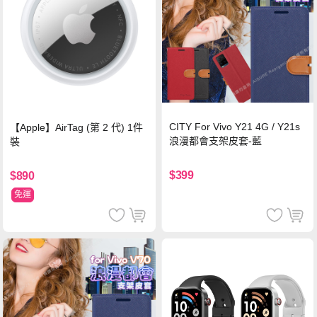
CITY For Vivo Y21 4G / Y21s
【Apple】AirTag (第 2 代) 1件
浪漫都會支架皮套-藍
裝
$399
$890
免運