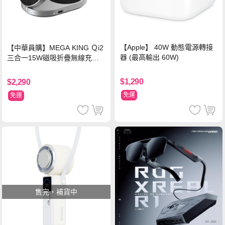
【Apple】 40W 動態電源轉接
【中華員購】MEGA KING Ｑi2
器 (最高輸出 60W)
三合一15W磁吸折疊無線充電
支架 黑
$1,290
$2,290
免運
免運
售完，補貨中