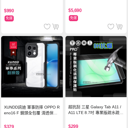
$5,690
$990
免運
免運
超抗刮 三星 Galaxy Tab A11 /
XUNDD訊迪 軍事防摔 OPPO R
A11 LTE 8.7吋 專業版疏水疏油
eno16 F 鏡頭全包覆 清透保護
9H鋼化玻璃膜 平板玻璃貼
殼 手機殼(夜幕黑)
$299
$379