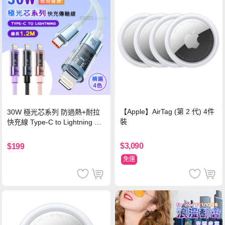
【Apple】AirTag (第 2 代) 4件
30W 極光芯系列 防過熱+耐拉
裝
快充線 Type-C to Lightning 傳
輸充電線(1.2M)黑色
$3,090
$199
免運