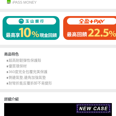
iPASS MONEY
商品特色
∎超高耐韌彈性保護殼
∎優質環保材
∎360度完全包覆完美保護
∎側邊氣墊,邊角加強氣墊
∎耐彎折能反覆拆卸不易變形
詳細介紹