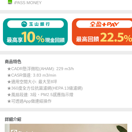
iPASS MONEY
商品特色
★CADR懸浮微粒(AHAM): 229 m3/h
★CASR值達: 3.83 m3/min
★適用空間大小: 最大至8坪
★360度全方位抗菌濾網(HEPA 13級濾網)
★風扇段速: 3段、PM2.5感應指示燈
★可透過App做連結操作
詳細介紹