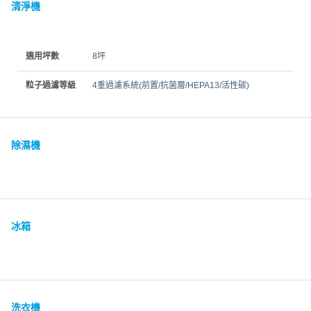
清淨機
適用坪數
8坪
粒子過濾等級
4重過濾系統(前置/抗菌層/HEPA13/活性碳)
除濕機
冰箱
洗衣機