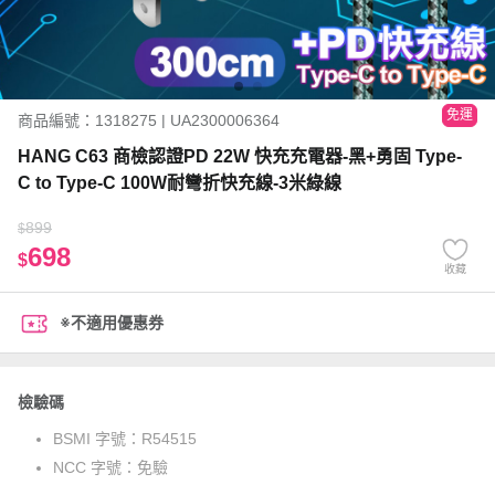
免運
商品編號：1318275 | UA2300006364
HANG C63 商檢認證PD 22W 快充充電器-黑+勇固 Type-
C to Type-C 100W耐彎折快充線-3米綠線
899
$
698
$
收藏
※不適用優惠券
檢驗碼
BSMI 字號：
R54515
NCC 字號：
免驗