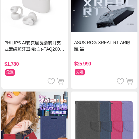
ASUS ROG XREAL R1 AR眼
PHILIPS AI麥克風長續航耳夾
鏡 黑
式無線藍牙耳機(白)-TAQ2000
WT
$25,990
$1,780
免運
免運