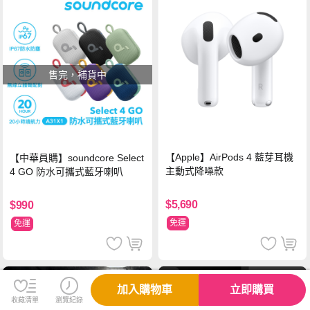
售完，補貨中
【Apple】AirPods 4 藍芽耳機
【中華員購】soundcore Select
主動式降噪款
4 GO 防水可攜式藍牙喇叭
$5,690
$990
免運
免運
加入購物車
立即購買
收藏清單
瀏覽紀錄