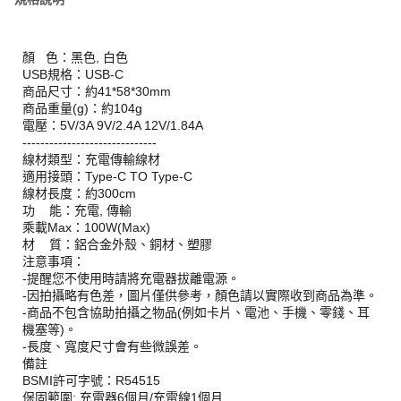
顏 色：黑色, 白色
USB規格：USB-C
商品尺寸：約41*58*30mm
商品重量(g)：約104g
電壓：5V/3A 9V/2.4A 12V/1.84A
------------------------------
線材類型：充電傳輸線材
適用接頭：Type-C TO Type-C
線材長度：約300cm
功 能：充電, 傳輸
乘載Max：100W(Max)
材 質：鋁合金外殼、銅材、塑膠
注意事項：
-提醒您不使用時請將充電器拔離電源。
-因拍攝略有色差，圖片僅供參考，顏色請以實際收到商品為準。
-商品不包含協助拍攝之物品(例如卡片、電池、手機、零錢、耳
機塞等)。
-長度、寬度尺寸會有些微誤差。
備註
BSMI許可字號：R54515
保固範圍: 充電器6個月/充電線1個月