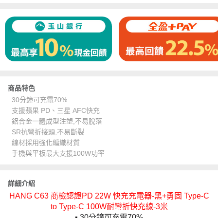
商品特色
30分鐘可充電70%
支援蘋果 PD、三星 AFC快充
鋁合金一體成型注塑,不易脫落
SR抗彎折接頭,不易斷裂
線材採用強化編織材質
手機與平板最大支援100W功率
詳細介紹
HANG C63 商檢認證PD 22W 快充充電器-黑+勇固 Type-C
to Type-C 100W耐彎折快充線-3米
▪️ 30分鐘可充電70%