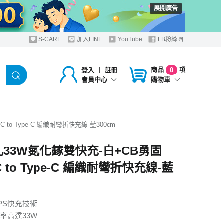
展開廣告
S-CARE
加入LINE
YouTube
FB粉絲團
商品
項
登入
︱
註冊
0
購物車
會員中心
 to Type-C 編織耐彎折快充線-藍300cm
孔33W氮化鎵雙快充-白+CB勇固
-C to Type-C 編織耐彎折快充線-藍
PS快充技術
率高達33W