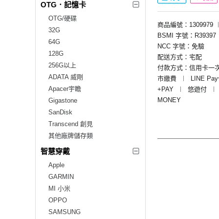
OTG．記憶卡
OTG/硬碟
商品編號：1309979
32G
BSMI 字號：R39397
64G
NCC 字號：免驗
128G
配送方式：宅配
256G以上
付款方式：信用卡一
ADATA 威剛
市繳費
︱
LINE Pa
Apacer宇瞻
+PAY
︱
悠遊付
︱
MONEY
Gigastone
SanDisk
Transcend 創見
其他廠牌儲存類
智慧穿戴
Apple
GARMIN
MI 小米
OPPO
SAMSUNG