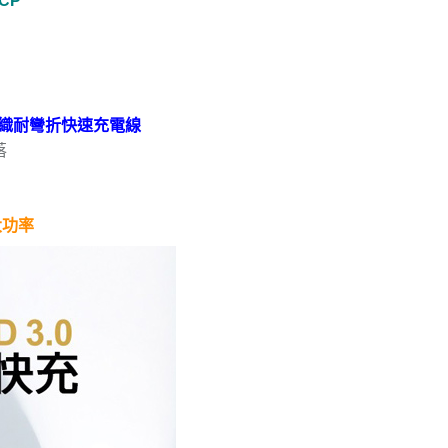
FCP
00W 編織耐彎折快速充電線
落
大功率