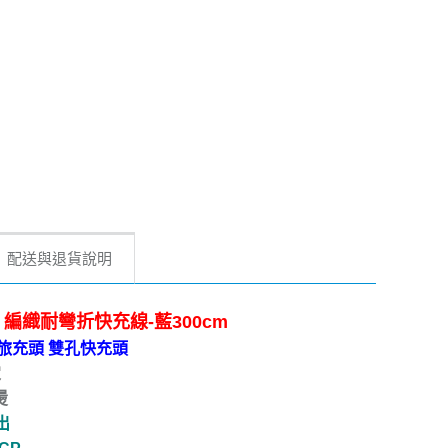
配送與退貨說明
-C 編織耐彎折快充線-藍300cm
萬用旅充頭 雙孔快充頭
定
燙
出