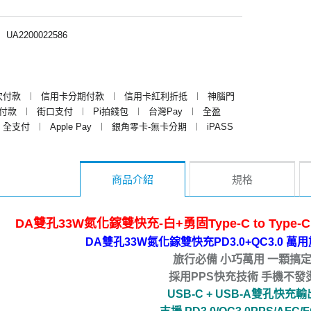
︱
UA2200022586
次付款
︱
信用卡分期付款
︱
信用卡紅利折抵
︱
神腦門
y付款
︱
街口支付
︱
Pi拍錢包
︱
台灣Pay
︱
全盈
全支付
︱
Apple Pay
︱
銀角零卡-無卡分期
︱
iPASS
商品介紹
規格
DA雙孔33W氮化鎵雙快充-白+勇固Type-C to Type
DA雙孔33W氮化鎵雙快充PD3.0+QC3.0 
旅行必備 小巧萬用 一顆搞
採用PPS快充技術 手機不發
USB-C + USB-A雙孔快充輸