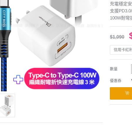
充電穩定安
支援PD3.0/
100W耐
$1,090
信用卡紅
數量
優惠券