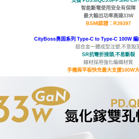
支援 PD3.0/QC3.0PPS/AFC/
智能斷電使用安全有保障
最大輸出功率高達33W
BSMI認證：R39397
CityBoss勇固系列 Type-C to Type-C 1
鋁合金一體成型注塑,不意脫
SR抗彎折接頭,不易斷裂
線材採用強化編織材質
手機與平板快充最大支援100W