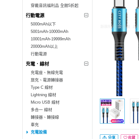
穿戴音訊福利品 全館5折起
行動電源
5000mAh以下
5001mAh-10000mAh
10001mAh-19999mAh
20000mAh以上
行動電源
充電．線材
充電座、無線充電
旅充、電源轉接器
Type C 線材
Lightning 線材
Micro USB 線材
多合一 線材
轉接器、轉接線
車充
充電設備
分享
收藏