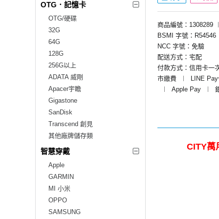
OTG．記憶卡
OTG/硬碟
商品編號：1308289
32G
BSMI 字號：R54546
64G
NCC 字號：免驗
128G
配送方式：宅配
256G以上
付款方式：信用卡一
ADATA 威剛
市繳費
︱
LINE Pa
Apacer宇瞻
︱
Apple Pay
︱
Gigastone
SanDisk
Transcend 創見
其他廠牌儲存類
CITY萬
智慧穿戴
Apple
GARMIN
MI 小米
OPPO
SAMSUNG