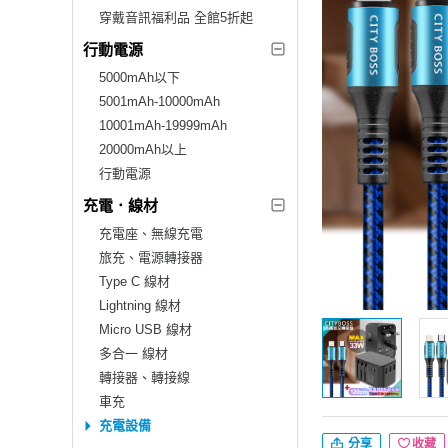
穿戴音訊福利品 全館5折起
行動電源
5000mAh以下
5001mAh-10000mAh
10001mAh-19999mAh
20000mAh以上
行動電源
充電．線材
充電座、無線充電
旅充、電源轉接器
Type C 線材
Lightning 線材
Micro USB 線材
多合一 線材
轉接器、轉接線
車充
充電設備
分享
收藏