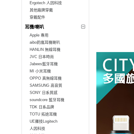
Ergotech 人因科技
其他廠牌穿戴
穿戴配件
耳機/喇叭
Apple 專用
aibo鈞嵐耳機喇叭
HANLIN 無線耳機
JVC 日本時尚
Jabees藍牙耳機
MI 小米耳機
OPPO 真無線耳機
SAMSUNG 高音質
SONY 日系質感
soundcore 藍牙耳機
TDK 日系品牌
TOTU 拓途耳機
UE羅技Logitech
人因科技