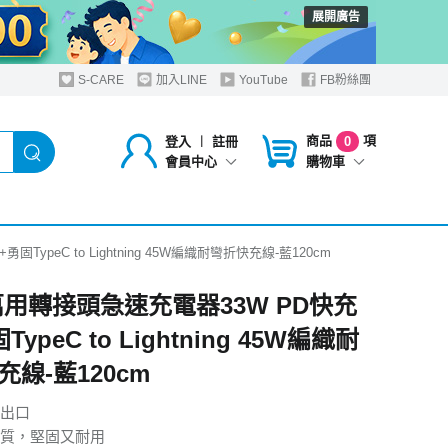
展開廣告
S-CARE
加入LINE
YouTube
FB粉絲團
商品
項
登入
︱
註冊
0
購物車
會員中心
TypeC to Lightning 45W編織耐彎折快充線-藍120cm
Y萬用轉接頭急速充電器33W PD快充
ypeC to Lightning 45W編織耐
線-藍120cm
出口
質，堅固又耐用