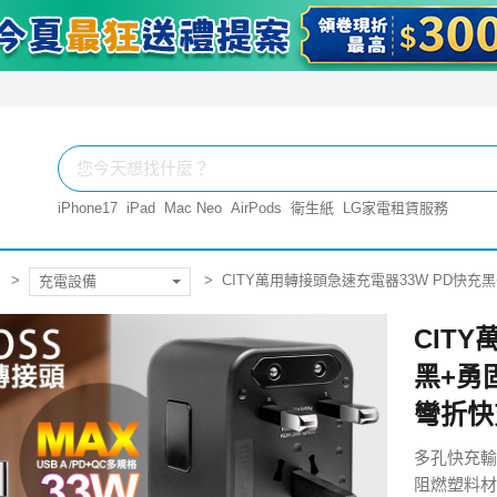
iPhone17
iPad
Mac Neo
AirPods
衛生紙
LG家電租賃服務
CITY萬用轉接頭急速充電器33W PD快充黑+勇固
充電設備
CIT
黑+勇固T
彎折快充
多孔快充輸
阻燃塑料材