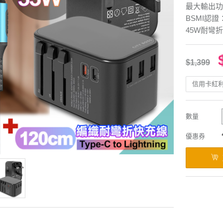
最大輸出功
BSMI認證：
45W耐彎
$1,399
信用卡紅
數量
優惠券