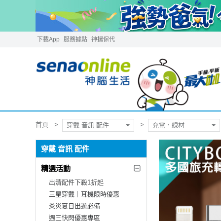
下載App
服務據點
神揚保代
首頁
穿戴 音訊 配件
充電．線材
穿戴 音訊 配件
精選活動
出清配件下殺1折起
三星穿戴｜耳機限時優惠
炎炎夏日出遊必備
週三快閃優惠專區