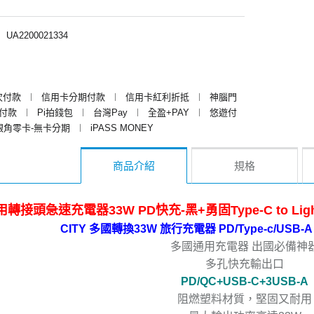
︱
UA2200021334
次付款
︱
信用卡分期付款
︱
信用卡紅利折抵
︱
神腦門
y付款
︱
Pi拍錢包
︱
台灣Pay
︱
全盈+PAY
︱
悠遊付
銀角零卡-無卡分期
︱
iPASS MONEY
商品介紹
規格
用轉接頭急速充電器33W PD快充-黑+勇固Type-C to Lig
CITY 多國轉換33W 旅行充電器 PD/Type-c/US
多國通用充電器 出國必備神
多孔快充輸出口
PD/QC+USB-C+3USB-A
阻燃塑料材質，堅固又耐用