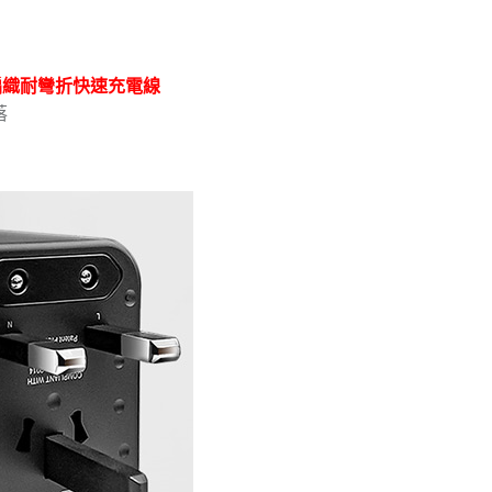
45W 編織耐彎折快速充電線
落