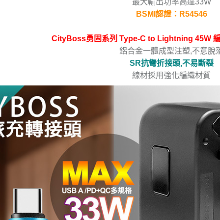
最大輸出功率高達33W
BSMI認證：R54546
CityBoss勇固系列 Type-C to Lightning 
鋁合金一體成型注塑,不意脫
SR抗彎折接頭,不易斷裂
線材採用強化編織材質