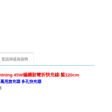
配送與退貨說明
htning 45W編織耐彎折快充線-藍120cm
B-A 萬用旅充頭 多孔快充頭
器