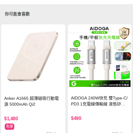
你可能會喜歡
AIDOGA 240W快充 雙Type-C/
Anker A1665 超薄磁吸行動電
PD3.1充電線傳輸線 液態矽膠
源 5000mAh Qi2
硅膠 2M 支援iPhone17/安卓/手
機/平板/筆電
$490
$1,480
免運