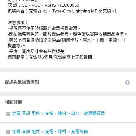
認 證：CE、FCC、RoHS、IEC60950
包裝內容：充電器 x1 + Type-C to Lightning MFi閃充線 x1
注意事項：
-提醒您不使用時請將充電器拔離電源。
-因拍攝略有色差，圖片僅供參考，顏色請以實際收到商品為準。
-商品不包含協助拍攝之物品(例如卡片、電池、手機、零錢、耳
機塞等)。
-長度、寬度尺寸會有些微誤差。
保固範圍：充電器6個月/充電線享七天鑑賞期
配送與退換貨需知
相關分類
穿戴 音訊 配件
>
充電．線材
>
旅充、電源轉接器
穿戴 音訊 配件
>
充電．線材
>
充電設備