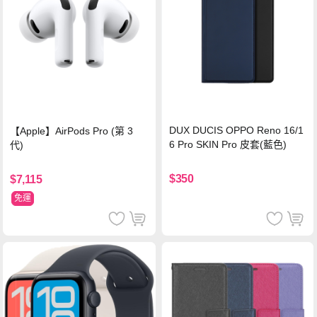
DUX DUCIS OPPO Reno 16/1
【Apple】AirPods Pro (第 3
6 Pro SKIN Pro 皮套(藍色)
代)
$350
$7,115
免運