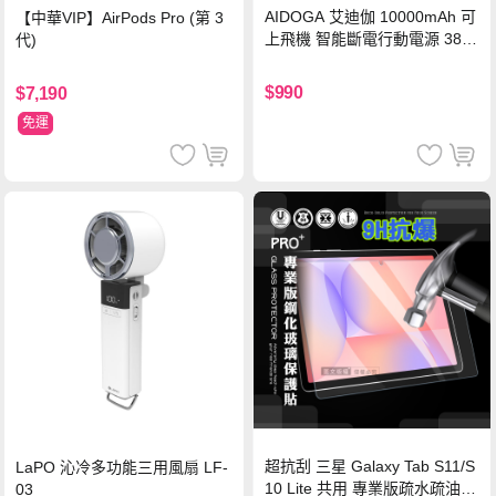
AIDOGA 艾迪伽 10000mAh 可
【中華VIP】AirPods Pro (第 3
上飛機 智能斷電行動電源 38.5
代)
Wh PD雙向快充充電線 鈦銀 台
灣BSMI/中國CCC/歐美CE/FCC
$990
$7,190
認證
免運
超抗刮 三星 Galaxy Tab S11/S
LaPO 沁冷多功能三用風扇 LF-
10 Lite 共用 專業版疏水疏油9
03