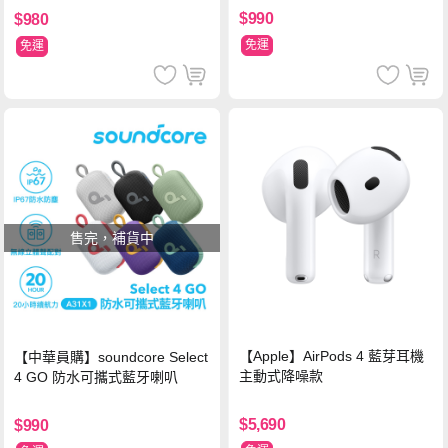
$990
$980
免運
免運
售完，補貨中
【Apple】AirPods 4 藍芽耳機
【中華員購】soundcore Select
主動式降噪款
4 GO 防水可攜式藍牙喇叭
$5,690
$990