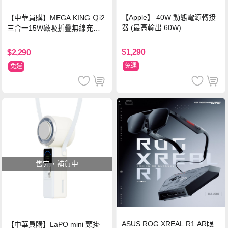
【Apple】 40W 動態電源轉接
【中華員購】MEGA KING Ｑi2
器 (最高輸出 60W)
三合一15W磁吸折疊無線充電
支架 黑
$1,290
$2,290
免運
免運
售完，補貨中
ASUS ROG XREAL R1 AR眼
【中華員購】LaPO mini 頸掛