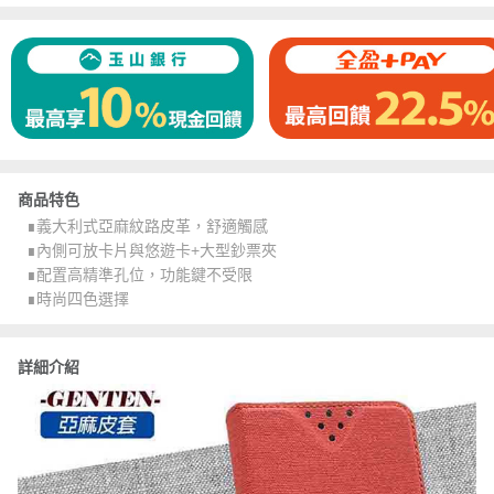
商品特色
∎義大利式亞麻紋路皮革，舒適觸感
∎內側可放卡片與悠遊卡+大型鈔票夾
∎配置高精準孔位，功能鍵不受限
∎時尚四色選擇
詳細介紹