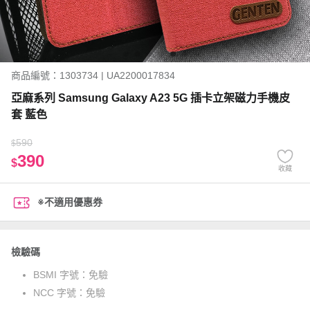
商品編號：1303734 | UA2200017834
亞麻系列 Samsung Galaxy A23 5G 插卡立架磁力手機皮
套 藍色
590
$
390
$
收藏
※不適用優惠券
檢驗碼
BSMI 字號：
免驗
NCC 字號：
免驗