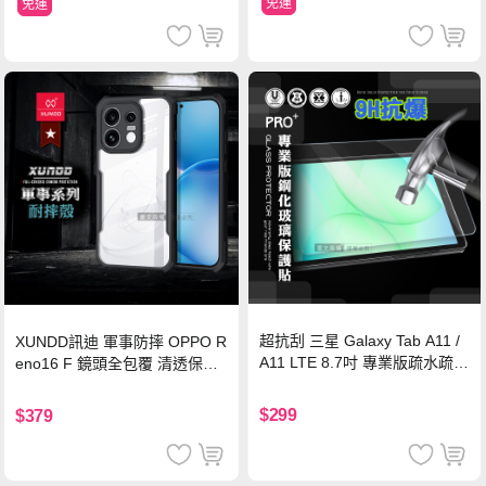
免運
免運
超抗刮 三星 Galaxy Tab A11 /
XUNDD訊迪 軍事防摔 OPPO R
A11 LTE 8.7吋 專業版疏水疏油
eno16 F 鏡頭全包覆 清透保護
9H鋼化玻璃膜 平板玻璃貼
殼 手機殼(夜幕黑)
$299
$379