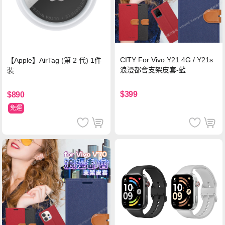
CITY For Vivo Y21 4G / Y21s
【Apple】AirTag (第 2 代) 1件
浪漫都會支架皮套-藍
裝
$399
$890
免運