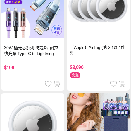
【Apple】AirTag (第 2 代) 4件
30W 極光芯系列 防過熱+耐拉
裝
快充線 Type-C to Lightning 傳
輸充電線(1.2M)黑色
$3,090
$199
免運