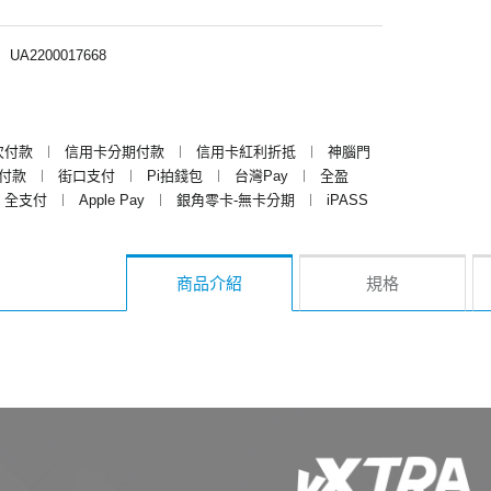
︱
UA2200017668
次付款
︱
信用卡分期付款
︱
信用卡紅利折抵
︱
神腦門
y付款
︱
街口支付
︱
Pi拍錢包
︱
台灣Pay
︱
全盈
全支付
︱
Apple Pay
︱
銀角零卡-無卡分期
︱
iPASS
商品介紹
規格