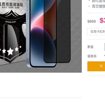
‧ 鋼化處
‧ 真空鍍
$
$800
信用卡紅
數量
優惠券