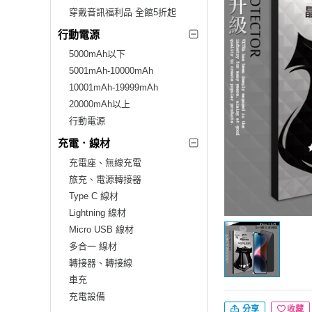
穿戴音訊福利品 全館5折起
行動電源
5000mAh以下
5001mAh-10000mAh
10001mAh-19999mAh
20000mAh以上
行動電源
充電．線材
充電座、無線充電
旅充、電源轉接器
Type C 線材
Lightning 線材
Micro USB 線材
多合一 線材
轉接器、轉接線
車充
充電設備
分享
收藏