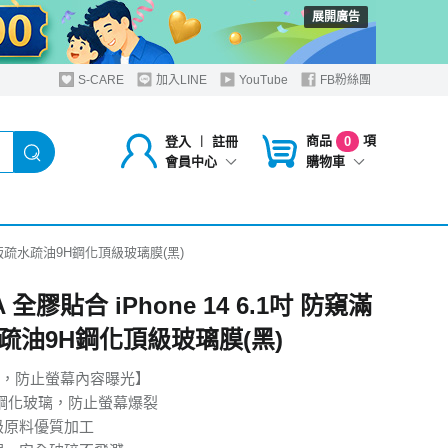
展開廣告
S-CARE
加入LINE
YouTube
FB粉絲團
商品
項
登入
︱
註冊
0
購物車
會員中心
防窺滿版疏水疏油9H鋼化頂級玻璃膜(黑)
A 全膠貼合 iPhone 14 6.1吋 防窺滿
疏油9H鋼化頂級玻璃膜(黑)
，防止螢幕內容曝光】
H鋼化玻璃，防止螢幕爆裂
級原料優質加工