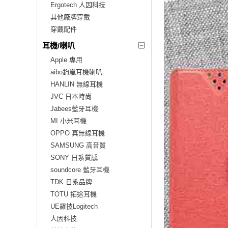
Ergotech 人因科技
其他廠牌穿戴
穿戴配件
耳機/喇叭
Apple 專用
aibo鈞嵐耳機喇叭
HANLIN 無線耳機
JVC 日本時尚
Jabees藍牙耳機
MI 小米耳機
OPPO 真無線耳機
SAMSUNG 高音質
SONY 日系質感
soundcore 藍牙耳機
TDK 日系品牌
TOTU 拓途耳機
UE羅技Logitech
人因科技