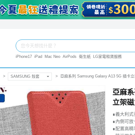
iPhone17
iPad
Mac Neo
AirPods
衛生紙
LG家電租賃服務
亞麻系列 Samsung Galaxy A13 5G 
SAMSUNG 殼套
亞麻系列
立架磁
∎義大利式
∎內側可放
∎配置高精