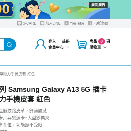
展開廣告
S-CARE
加入LINE
YouTube
FB粉絲團
商品
項
登入
︱
註冊
0
購物車
會員中心
插卡立架磁力手機皮套 紅色
 Samsung Galaxy A13 5G 插卡
力手機皮套 紅色
亞麻紋路皮革，舒適觸感
卡片與悠遊卡+大型鈔票夾
準孔位，功能鍵不受限