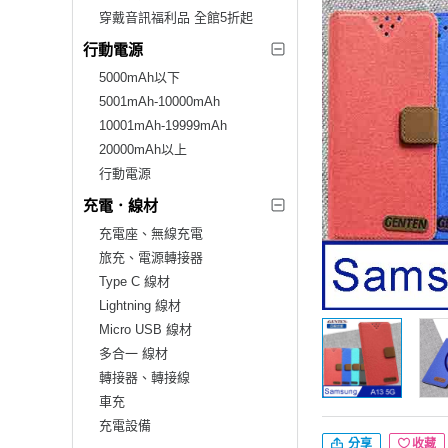
穿戴音訊福利品 全館5折起
行動電源
5000mAh以下
5001mAh-10000mAh
10001mAh-19999mAh
20000mAh以上
行動電源
充電．線材
充電座、無線充電
旅充、電源轉接器
Type C 線材
Lightning 線材
Micro USB 線材
多合一 線材
轉接器、轉接線
車充
充電設備
分享
收藏