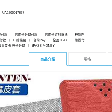
︱
UA2200017637
次付款
︱
信用卡分期付款
︱
信用卡紅利折抵
︱
神腦門
y付款
︱
Pi拍錢包
︱
台灣Pay
︱
全盈+PAY
︱
悠遊付
銀角零卡-無卡分期
︱
iPASS MONEY
商品介紹
規格