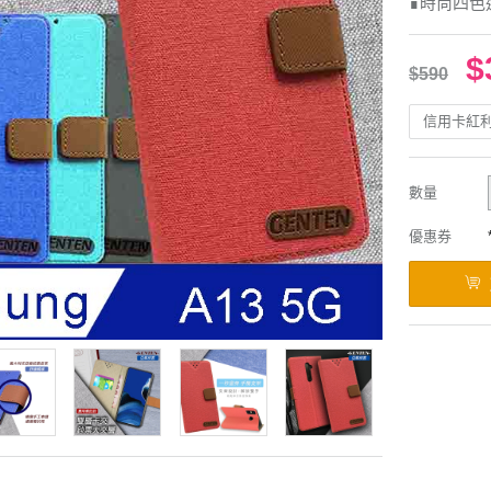
∎時尚四色
$
$590
信用卡紅
數量
優惠券