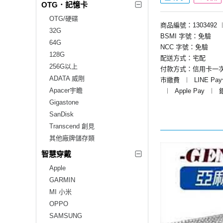
OTG．記憶卡
OTG/硬碟
商品編號：1303492
32G
BSMI 字號：免驗
64G
NCC 字號：免驗
128G
配送方式：宅配
256G以上
付款方式：信用卡一
ADATA 威剛
市繳費
︱
LINE Pa
Apacer宇瞻
︱
Apple Pay
︱
Gigastone
SanDisk
Transcend 創見
其他廠牌儲存類
智慧穿戴
Apple
GARMIN
MI 小米
OPPO
SAMSUNG