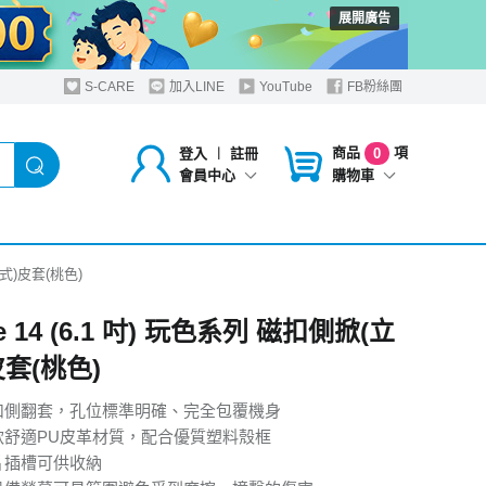
展開廣告
S-CARE
加入LINE
YouTube
FB粉絲團
商品
項
登入
︱
註冊
0
購物車
會員中心
架式)皮套(桃色)
ne 14 (6.1 吋) 玩色系列 磁扣側掀(立
套(桃色)
扣側翻套，孔位標準明確、完全包覆機身
軟舒適PU皮革材質，配合優質塑料殼框
片插槽可供收納