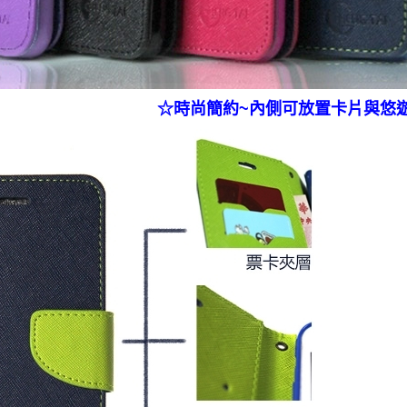
☆
時尚簡約~內側可放置卡片與悠