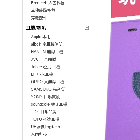
Ergotech 人因科技
其他廠牌穿戴
穿戴配件
耳機/喇叭
Apple 專用
aibo鈞嵐耳機喇叭
HANLIN 無線耳機
JVC 日本時尚
Jabees藍牙耳機
MI 小米耳機
OPPO 真無線耳機
SAMSUNG 高音質
SONY 日系質感
soundcore 藍牙耳機
TDK 日系品牌
TOTU 拓途耳機
UE羅技Logitech
人因科技