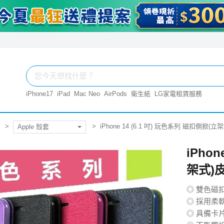
iPhone17
iPad
Mac Neo
AirPods
衛生紙
LG家電租賃服務
iPhone 14 (6.1 吋) 玩色系列 磁扣側掀(立
Apple 殼套
iPho
架式)皮
◎ 雙色磁
◎ 採用柔
◎ 具備卡