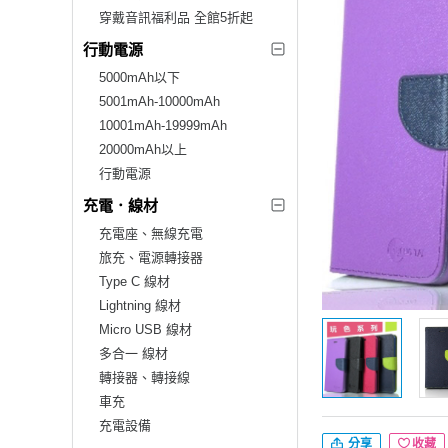
穿戴音訊福利品 全館5折起
行動電源
5000mAh以下
5001mAh-10000mAh
10001mAh-19999mAh
20000mAh以上
行動電源
充電．線材
充電座、無線充電
旅充、電源轉接器
Type C 線材
Lightning 線材
Micro USB 線材
多合一 線材
轉接器、轉接線
車充
充電設備
分享
收藏