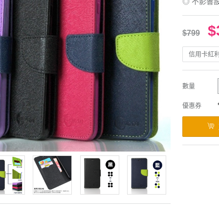
◎ 不影響
$
$799
信用卡紅
數量
優惠券