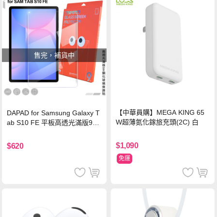
售完，補貨中
【中華員購】MEGA KING 65
DAPAD for Samsung Galaxy T
W超薄氮化鎵旅充頭(2C) 白
ab S10 FE 平板高透光滿版9H
鋼化玻璃保護貼
$1,090
$620
免運