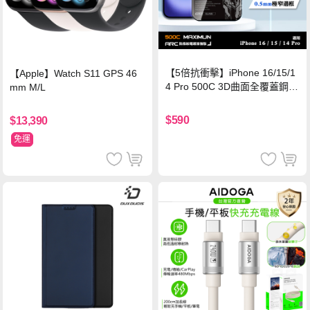
【5倍抗衝擊】iPhone 16/15/1
【Apple】Watch S11 GPS 46
4 Pro 500C 3D曲面全覆蓋鋼化
mm M/L
玻璃貼 0.5mm極窄邊框 防指紋
保護貼
$590
$13,390
免運