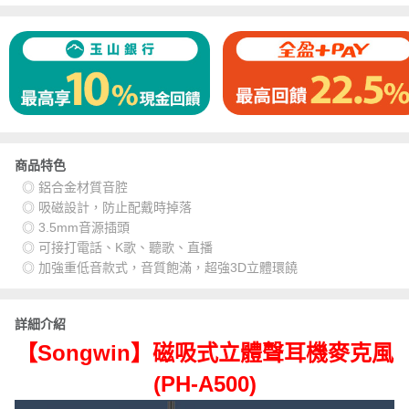
商品特色
◎ 鋁合金材質音腔
◎ 吸磁設計，防止配戴時掉落
◎ 3.5mm音源插頭
◎ 可接打電話、K歌、聽歌、直播
◎ 加強重低音款式，音質飽滿，超強3D立體環饒
詳細介紹
【Songwin】磁吸式立體聲耳機麥克風
(PH-A500)