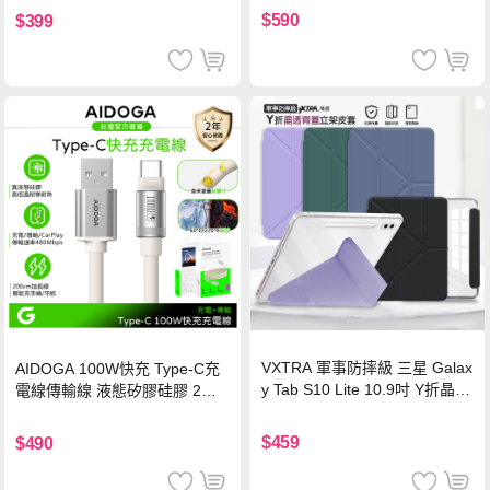
$590
$399
VXTRA 軍事防摔級 三星 Galax
AIDOGA 100W快充 Type-C充
y Tab S10 Lite 10.9吋 Y折晶透
電線傳輸線 液態矽膠硅膠 2M
背蓋立架皮套 含筆槽(經典黑)
支援iPhone17/安卓/手機/平板
$459
$490