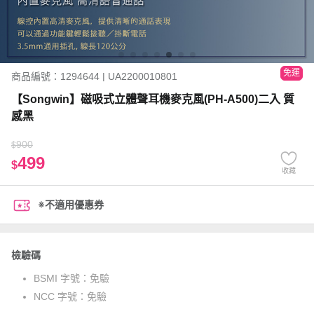
免運
商品編號：1294644 | UA2200010801
【Songwin】磁吸式立體聲耳機麥克風(PH-A500)二入 質
感黑
900
$
499
$
收藏
※不適用優惠券
檢驗碼
BSMI 字號：
免驗
NCC 字號：
免驗