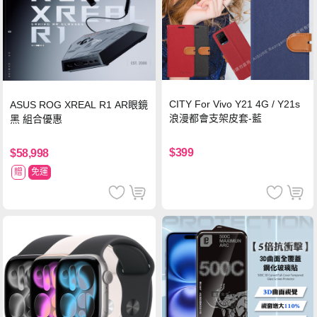
CITY For Vivo Y21 4G / Y21s
ASUS ROG XREAL R1 AR眼鏡
浪漫都會支架皮套-藍
黑 組合優惠
$399
$58,998
贈
免運