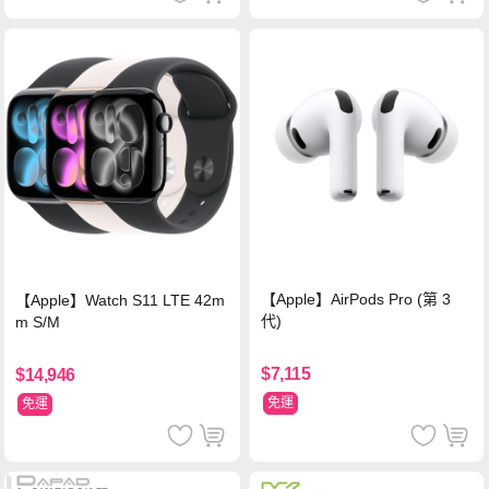
【Apple】AirPods Pro (第 3
【Apple】Watch S11 LTE 42m
代)
m S/M
$7,115
$14,946
免運
免運