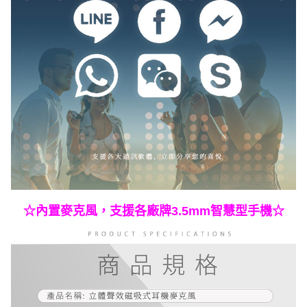
☆內置麥克風，支援各廠牌3.5mm智慧型手機☆